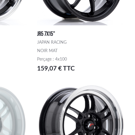
JR5 7X15"
JAPAN RACING
NOIR MAT
Perçage : 4x100
159,07 € TTC