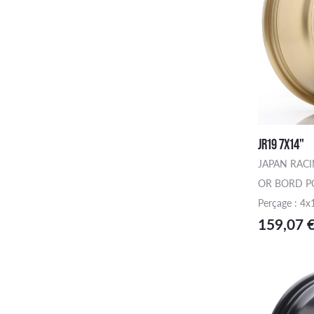
JR19 7X14"
JAPAN RAC
OR BORD P
Perçage : 4x
159,07 