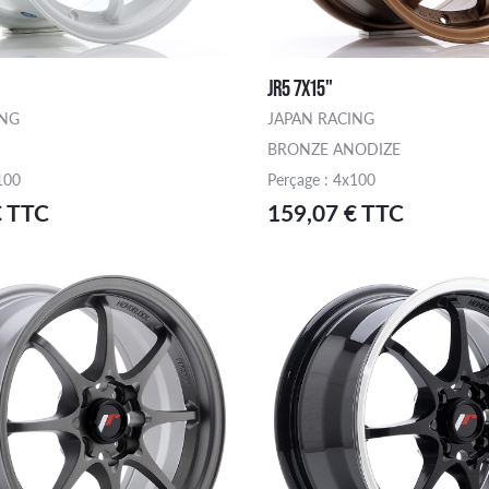
JR5 7X15"
ING
JAPAN RACING
BRONZE ANODIZE
100
Perçage : 4x100
€ TTC
159,07 € TTC