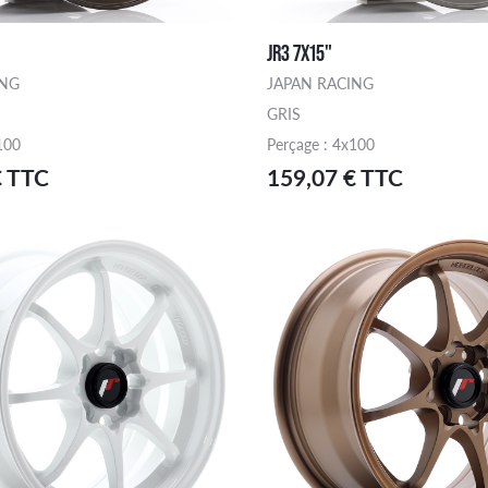
JR3 7X15"
ING
JAPAN RACING
GRIS
100
Perçage : 4x100
€ TTC
159,07 € TTC