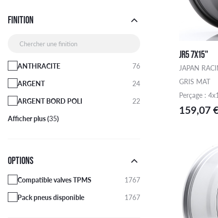
FINITION
Chercher une finition
JR5 7X15"
ANTHRACITE
76
JAPAN RAC
GRIS MAT
ARGENT
24
Perçage : 4x
ARGENT BORD POLI
22
159,07 
Afficher plus (
35
)
OPTIONS
Compatible valves TPMS
1767
Pack pneus disponible
1767