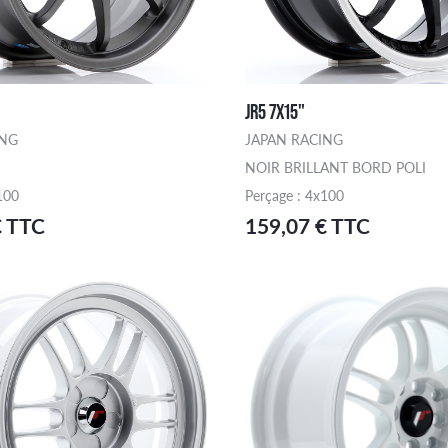
JR5 7X15"
ING
JAPAN RACING
NOIR BRILLANT BORD POLI
100
Perçage : 4x100
€ TTC
159,07 € TTC