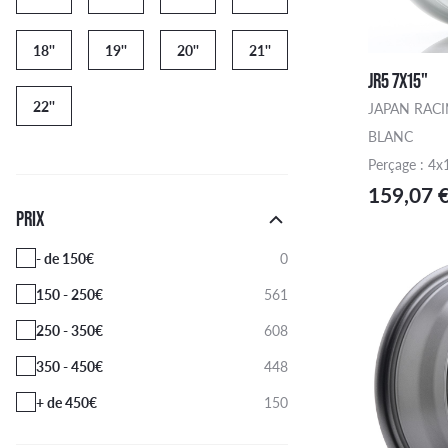
18''
19''
20''
21''
JR5 7X15"
22''
JAPAN RAC
BLANC
Perçage : 4x
159,07 
PRIX
- de 150€
0
150 - 250€
561
250 - 350€
608
350 - 450€
448
+ de 450€
150