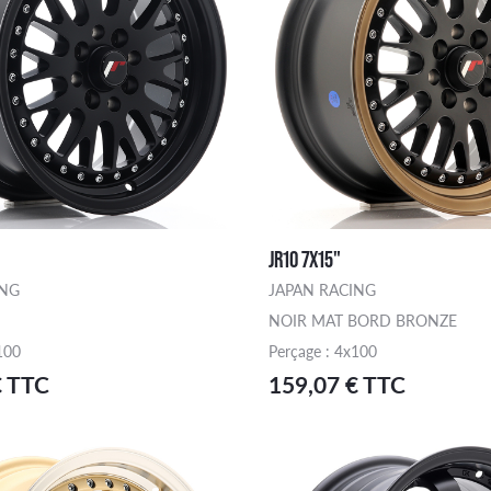
JR10 7X15"
ING
JAPAN RACING
NOIR MAT BORD BRONZE
100
Perçage : 4x100
€ TTC
159,07 € TTC