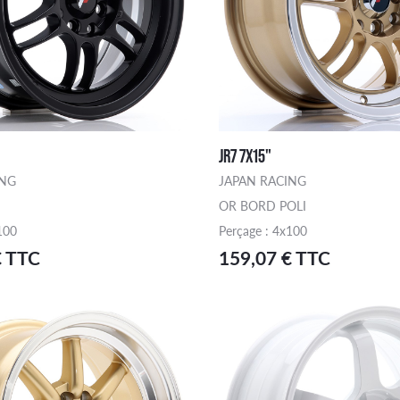
JR7 7X15"
ING
JAPAN RACING
OR BORD POLI
100
Perçage : 4x100
€ TTC
159,07 € TTC