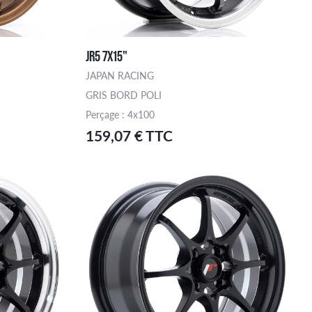
JR5 7X15"
JAPAN RACING
GRIS BORD POLI
Perçage : 4x100
159,07 € TTC