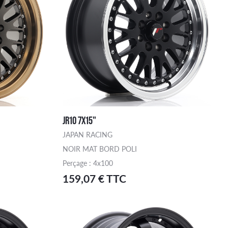
JR10 7X15"
JAPAN RACING
NOIR MAT BORD POLI
Perçage : 4x100
159,07 € TTC