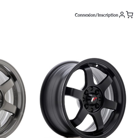
Connexion/Inscription
SAISON [EN COURS]
Été
Hiver
4 saisons