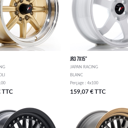
JR3 7X15"
ING
JAPAN RACING
OLI
BLANC
100
Perçage : 4x100
€ TTC
159,07 € TTC