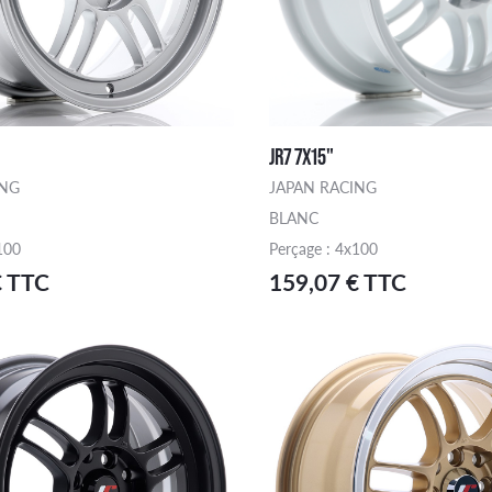
JR7 7X15"
ING
JAPAN RACING
BLANC
100
Perçage : 4x100
€ TTC
159,07 € TTC