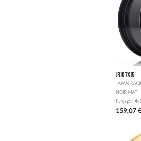
JR10 7X15"
JAPAN RAC
NOIR MAT
Perçage : 4x
159,07 