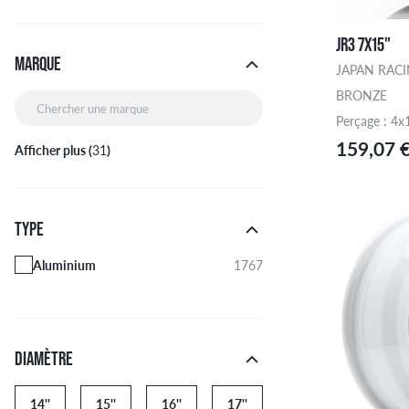
JR3 7X15"
MARQUE
JAPAN RAC
BRONZE
Perçage : 4x
159,07 
Chercher une marque
Afficher plus (
31
)
TYPE
Aluminium
1767
DIAMÈTRE
14''
15''
16''
17''