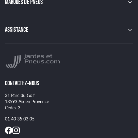
MARQUES DE PNEUS
JAPAN RACING
RACER
CONTINENTAL
TSW
MICHELIN
MSW
PIRELLI
ASSISTANCE
BBS
HANKOOK
BRIDGESTONE
Indice de charge des pneus
YOKOHAMA
Indice de vitesse des pneus
NANKANG
Montage et démontage de vos pneus
GOODYEAR
Spécificités pour certains pneus
CONTACTEZ-NOUS
31 Parc du Golf
13593 Aix en Provence
Cedex 3
01 40 35 03 05