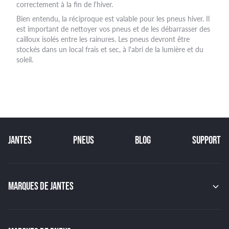
correctement à la fin de l'hiver.
Bien entendu, la réciproque est valable pour les pneus hiver. Il
est important de nettoyer vos pneus et de les débarrasser des
cailloux isolés entre les rainures. Les pneus devront être
stockés dans un local frais et sec, à l'abri de la lumière et du
soleil.
JANTES
PNEUS
BLOG
SUPPORT
MARQUES DE JANTES
MAK
OZ
GMP