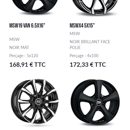
MSW19 VAN 6.5X16"
MSWX4 5X15"
MSW
MSW
NOIR BRILLANT FACE
NOIR MAT
POLIE
Perçage : 5x120
Perçage : 4x100
168,91 € TTC
172,33 € TTC