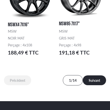
MSW85 7X17"
MSWX4 7X16"
MSW
MSW
NOIR MAT
GRIS MAT
Perçage : 4x108
Perçage : 4x98
188,49 € TTC
191,18 € TTC
Précédent
1/14
Suivant