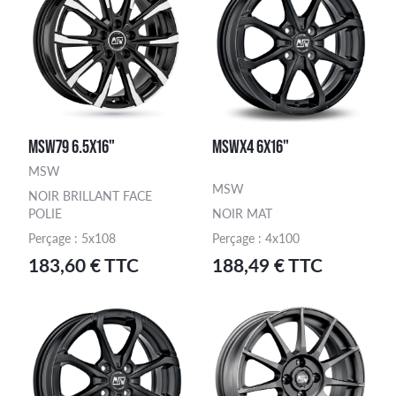
MSW79 6.5X16"
MSWX4 6X16"
MSW
MSW
NOIR BRILLANT FACE
POLIE
NOIR MAT
Perçage : 5x108
Perçage : 4x100
183,60 € TTC
188,49 € TTC