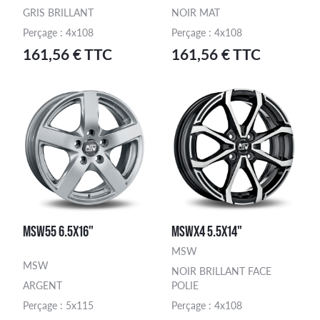
GRIS BRILLANT
NOIR MAT
Perçage : 4x108
Perçage : 4x108
161,56 € TTC
161,56 € TTC
MSW55 6.5X16"
MSWX4 5.5X14"
MSW
MSW
NOIR BRILLANT FACE
ARGENT
POLIE
Perçage : 5x115
Perçage : 4x108