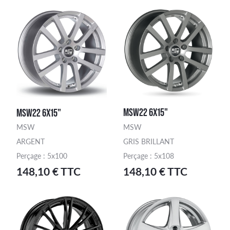
MSW22 6X15"
MSW22 6X15"
MSW
MSW
ARGENT
GRIS BRILLANT
Perçage : 5x100
Perçage : 5x108
ercher une finition
148,10 € TTC
148,10 € TTC