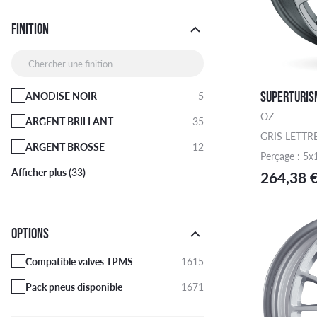
FINITION
Chercher une finition
SUPERTURISM
ANODISE NOIR
5
OZ
ARGENT BRILLANT
35
GRIS LETTR
ARGENT BROSSE
12
Perçage : 5x
Afficher plus (
33
)
264,38 
OPTIONS
Compatible valves TPMS
1615
Pack pneus disponible
1671