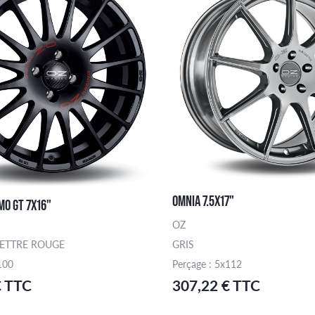
OMNIA 7.5X17"
MO GT 7X16"
OZ
LETTRE ROUGE
GRIS
100
Perçage : 5x112
€ TTC
307,22 € TTC