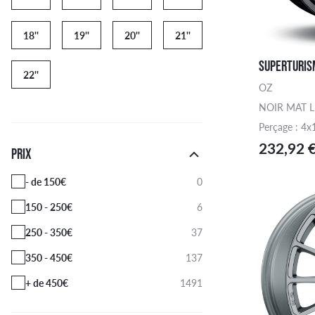
18''
19''
20''
21''
SUPERTURISM
22''
OZ
NOIR MAT 
Perçage : 4x
232,92 
PRIX
- de 150€
0
150 - 250€
6
250 - 350€
37
350 - 450€
137
+ de 450€
1491