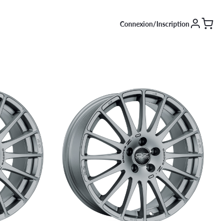
Connexion/Inscription
SAISON [EN COURS]
Été
Hiver
4 saisons