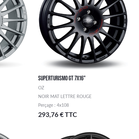
SUPERTURISMO GT 7X16"
OZ
NOIR MAT LETTRE ROUGE
Perçage : 4x108
293,76 € TTC