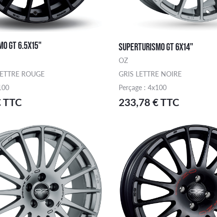
O GT 6.5X15"
SUPERTURISMO GT 6X14"
OZ
LETTRE ROUGE
GRIS LETTRE NOIRE
100
Perçage : 4x100
€ TTC
233,78 € TTC