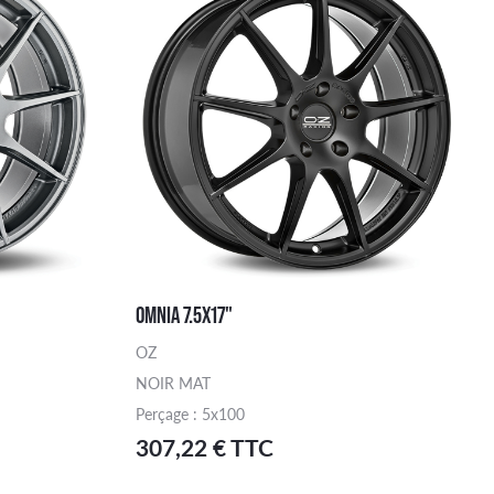
OMNIA 7.5X17"
OZ
NOIR MAT
Perçage : 5x100
307,22 € TTC