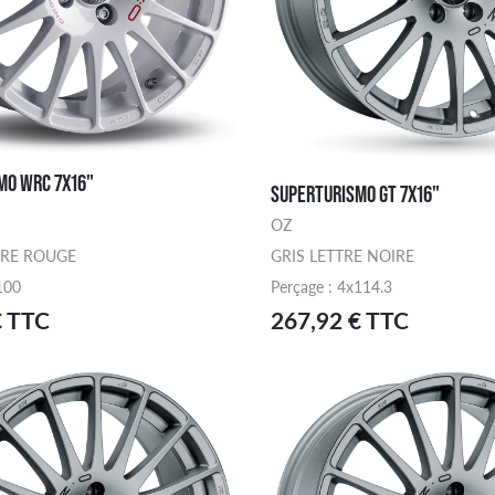
MO WRC 7X16"
SUPERTURISMO GT 7X16"
OZ
TRE ROUGE
GRIS LETTRE NOIRE
100
Perçage : 4x114.3
€ TTC
267,92 € TTC