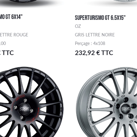
MO GT 6X14"
SUPERTURISMO GT 6.5X15"
OZ
LETTRE ROUGE
GRIS LETTRE NOIRE
100
Perçage : 4x108
€ TTC
232,92 € TTC