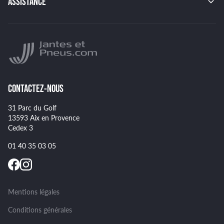
BBS
ASSISTANCE
HANKOOK
BRIDGESTONE
Indice de charge des pneus
YOKOHAMA
Indice de vitesse des pneus
NANKANG
Montage et démontage de vos pneus
GOODYEAR
Spécificités pour certains pneus
CONTACTEZ-NOUS
31 Parc du Golf
13593 Aix en Provence
Cedex 3
01 40 35 03 05
Mentions légales
Conditions générales