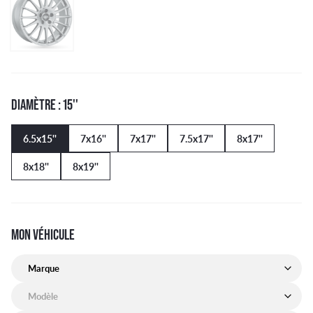
DIAMÈTRE : 15''
6.5x15''
7x16''
7x17''
7.5x17''
8x17''
8x18''
8x19''
MON VÉHICULE
Marque de mon véhicule
Modèle de mon véhicule