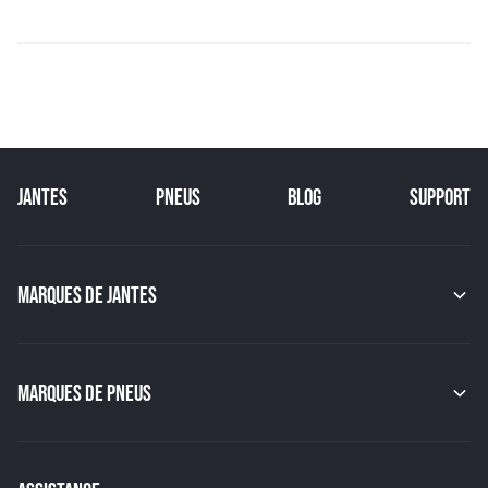
JANTES
PNEUS
BLOG
SUPPORT
MARQUES DE JANTES
MAK
OZ
GMP
MARQUES DE PNEUS
JAPAN RACING
RACER
CONTINENTAL
TSW
MICHELIN
MSW
PIRELLI