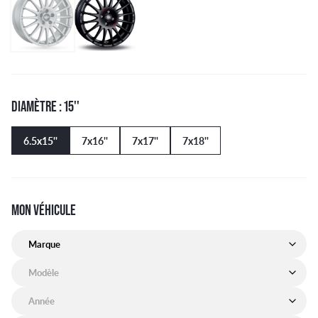
DIAMÈTRE : 15''
6.5x15''
7x16''
7x17''
7x18''
MON VÉHICULE
Marque de mon véhicule
Modèle de mon véhicule
Année de mon véhicule