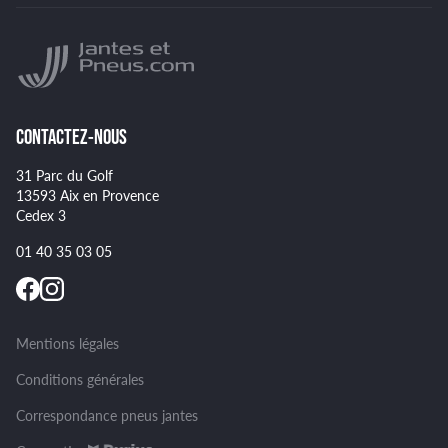
Indice de charge des pneus
YOKOHAMA
Indice de vitesse des pneus
NANKANG
Montage et démontage de vos pneus
GOODYEAR
Spécificités pour certains pneus
CONTACTEZ-NOUS
31 Parc du Golf
13593 Aix en Provence
Cedex 3
01 40 35 03 05
Mentions légales
Conditions générales
Correspondance pneus jantes