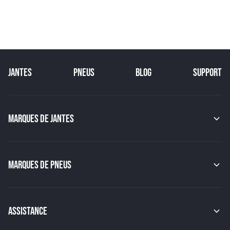
JANTES
PNEUS
BLOG
SUPPORT
MARQUES DE JANTES
MAK
OZ
GMP
MARQUES DE PNEUS
JAPAN RACING
RACER
CONTINENTAL
TSW
MICHELIN
MSW
PIRELLI
BBS
ASSISTANCE
HANKOOK
BRIDGESTONE