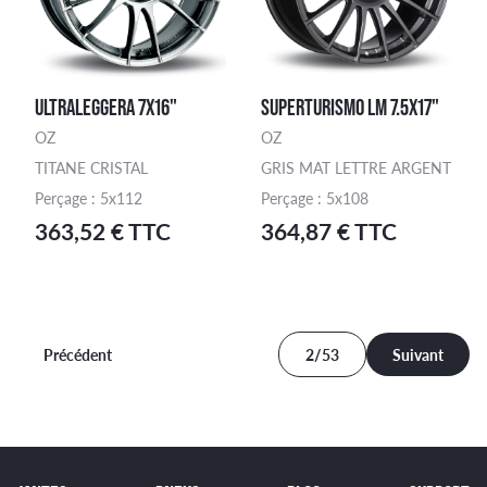
ULTRALEGGERA 7X16"
SUPERTURISMO LM 7.5X17"
OZ
OZ
TITANE CRISTAL
GRIS MAT LETTRE ARGENT
Perçage : 5x112
Perçage : 5x108
363,52 € TTC
364,87 € TTC
Précédent
2/53
Suivant