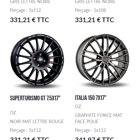
GRIS LETTRE NOIRE
GRIS LETTRE NOIRE
Perçage : 5x112
Perçage : 5x108
331,21 € TTC
331,21 € TTC
ITALIA 150 7X17"
SUPERTURISMO GT 7.5X17"
OZ
OZ
GRAPHITE FONCE MAT
NOIR MAT LETTRE ROUGE
FACE POLIE
Perçage : 5x112
Perçage : 5x112
331,21 € TTC
341,97 € TTC