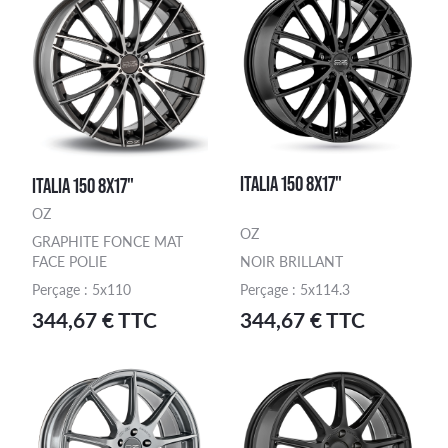
ITALIA 150 8X17"
ITALIA 150 8X17"
OZ
OZ
GRAPHITE FONCE MAT
FACE POLIE
NOIR BRILLANT
Perçage : 5x110
Perçage : 5x114.3
344,67 € TTC
344,67 € TTC