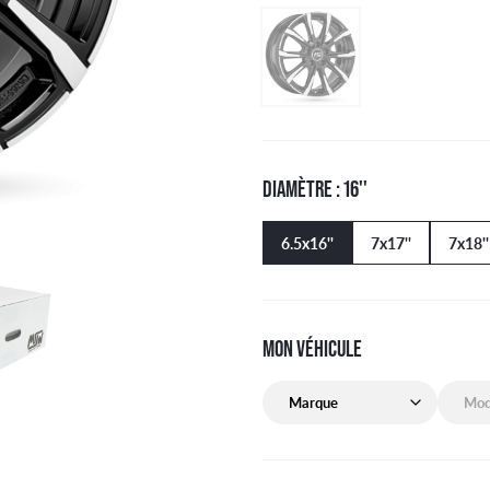
DIAMÈTRE : 16''
6.5x16''
7x17''
7x18''
MON VÉHICULE
Marque de mon véhicule
Modèle 