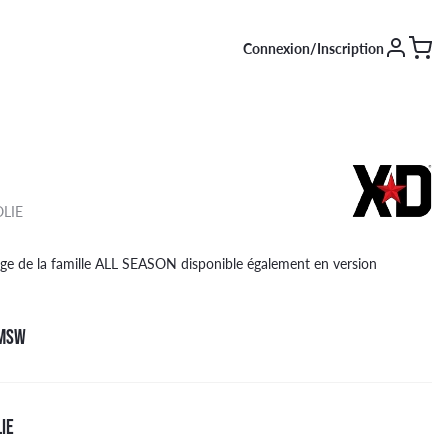
Connexion/Inscription
SAISON [EN COURS]
Été
LIE
Hiver
4 saisons
age de la famille ALL SEASON disponible également en version
 MSW
LIE