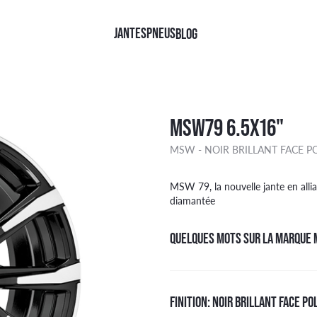
JANTES
PNEUS
BLOG
QUES
QUES
FINITIONS
TYPE
MSW79 6.5X16"
TINENTAL
NOIR BRILLANT
4X4
MSW - NOIR BRILLANT FACE PO
HELIN
NOIR FACE POLIE
CAMIONNETTE
LLI
NOIR MAT
TOURISME
AN RACING
KOOK
Face polie Noir
MSW 79, la nouvelle jante en alli
ER
DGESTONE
ARGENT
diamantée
OHAMA
Brillant Noir
W
KANG
Argent
QUELQUES MOTS SUR LA MARQUE
DYEAR
Mat Noir
FINITION: NOIR BRILLANT FACE PO