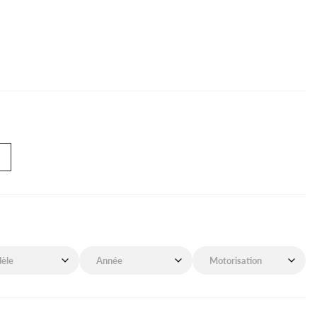
de mon véhicule
Année de mon véhicule
Motorisation de mon véhicu