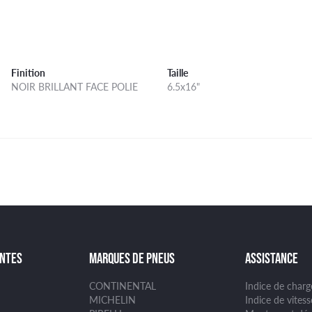
Finition
Taille
NOIR BRILLANT FACE POLIE
6.5x16"
ANTES
MARQUES DE PNEUS
ASSISTANCE
CONTINENTAL
Indice de char
MICHELIN
Indice de vites