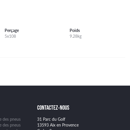
Perçage
Poids
5x108
9.28kg
CONTACTEZ-NOUS
ge des pneus
31 Parc du Golf
se des pneus
13593 Aix en Provence