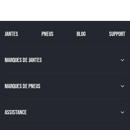
JANTES
PNEUS
BLOG
SUPPORT
MARQUES DE JANTES
MAK
OZ
GMP
MARQUES DE PNEUS
JAPAN RACING
RACER
CONTINENTAL
TSW
MICHELIN
MSW
PIRELLI
BBS
ASSISTANCE
HANKOOK
BRIDGESTONE
Indice de charge des pneus
YOKOHAMA
Indice de vitesse des pneus