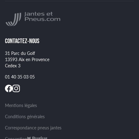
YOKOHAMA
Indice de vitesse des pneus
NANKANG
Montage et démontage de vos pneus
GOODYEAR
Spécificités pour certains pneus
CONTACTEZ-NOUS
31 Parc du Golf
13593 Aix en Provence
Cedex 3
01 40 35 03 05
Mentions légales
Conditions générales
Correspondance pneus jantes
Conception