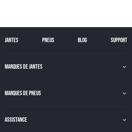
JANTES
PNEUS
BLOG
SUPPORT
MARQUES DE JANTES
MAK
OZ
GMP
MARQUES DE PNEUS
JAPAN RACING
RACER
CONTINENTAL
TSW
MICHELIN
MSW
PIRELLI
ASSISTANCE
BBS
HANKOOK
BRIDGESTONE
Indice de charge des pneus