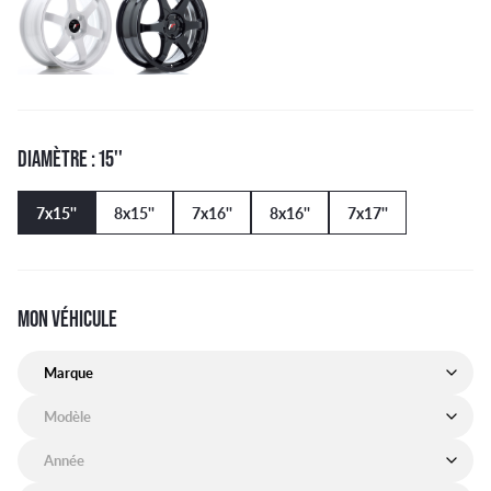
DIAMÈTRE : 15''
7x15''
8x15''
7x16''
8x16''
7x17''
MON VÉHICULE
Marque de mon véhicule
Modèle de mon véhicule
Année de mon véhicule