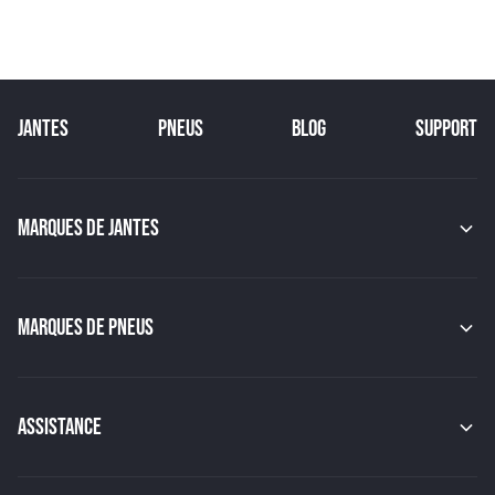
JANTES
PNEUS
BLOG
SUPPORT
MARQUES DE JANTES
MAK
OZ
GMP
MARQUES DE PNEUS
JAPAN RACING
RACER
CONTINENTAL
TSW
MICHELIN
MSW
PIRELLI
ASSISTANCE
BBS
HANKOOK
BRIDGESTONE
Indice de charge des pneus
YOKOHAMA
Indice de vitesse des pneus