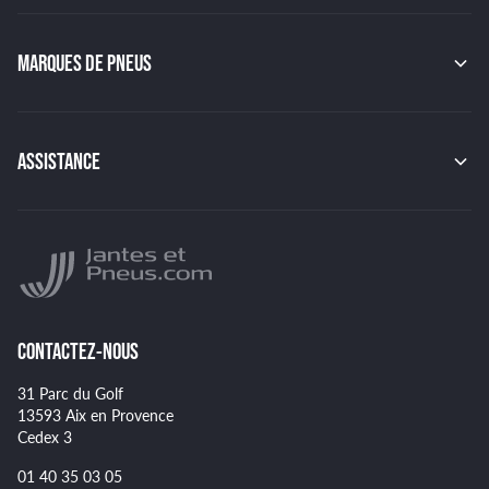
MAK
OZ
GMP
MARQUES DE PNEUS
JAPAN RACING
RACER
CONTINENTAL
TSW
MICHELIN
MSW
PIRELLI
BBS
ASSISTANCE
HANKOOK
BRIDGESTONE
Indice de charge des pneus
YOKOHAMA
Indice de vitesse des pneus
NANKANG
Montage et démontage de vos pneus
GOODYEAR
Spécificités pour certains pneus
CONTACTEZ-NOUS
31 Parc du Golf
13593 Aix en Provence
Cedex 3
01 40 35 03 05