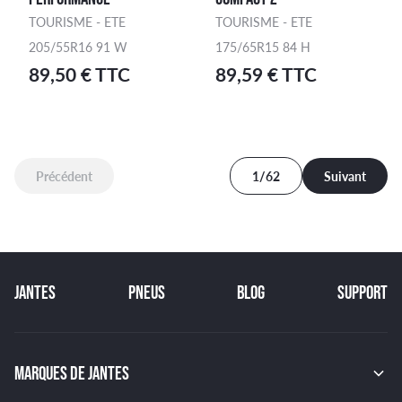
TOURISME - ETE
TOURISME - ETE
205/55R16 91 W
175/65R15 84 H
89,50 € TTC
89,59 € TTC
Précédent
1/62
Suivant
JANTES
PNEUS
BLOG
SUPPORT
MARQUES DE JANTES