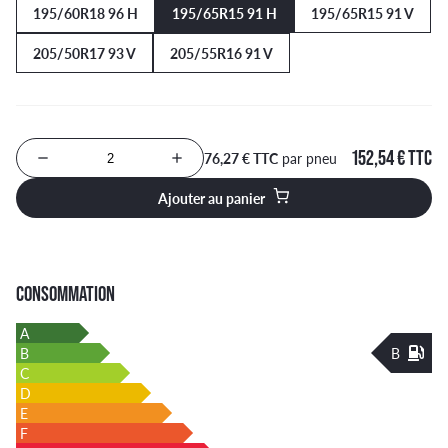
195/60R18 96 H
195/65R15 91 H
195/65R15 91 V
205/50R17 93 V
205/55R16 91 V
152,54 € TTC
76,27 € TTC
par pneu
Nombre de produits à ajouter au panier
Ajouter au panier
CONSOMMATION
A
B
B
C
D
E
F