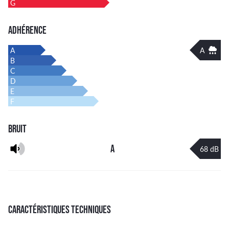
G
ADHÉRENCE
A
A
B
C
D
E
F
BRUIT
A
68 dB
CARACTÉRISTIQUES TECHNIQUES