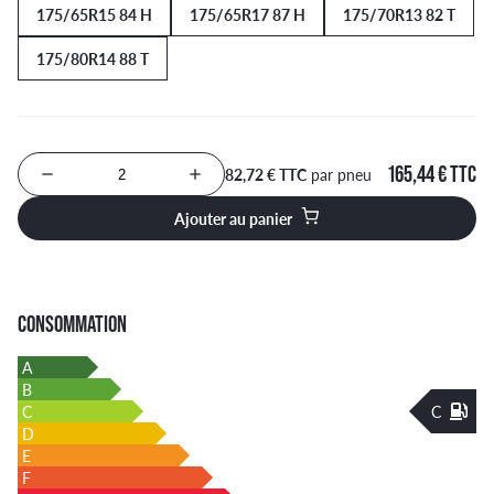
175/65R15 84 H
175/65R17 87 H
175/70R13 82 T
175/80R14 88 T
165,44 € TTC
82,72 € TTC
par pneu
Nombre de produits à ajouter au panier
Ajouter au panier
CONSOMMATION
A
B
C
C
D
E
F