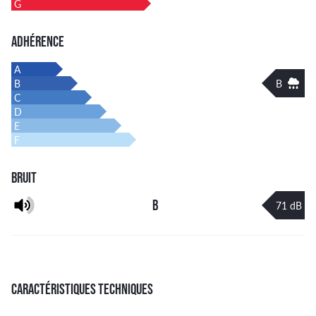
G
ADHÉRENCE
A
B
B
C
D
E
F
BRUIT
B
71 dB
CARACTÉRISTIQUES TECHNIQUES