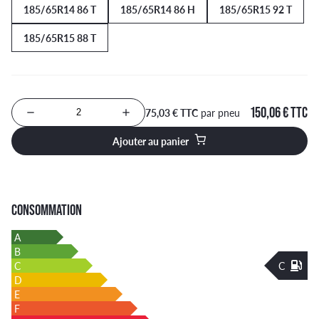
185/65R14 86 T
185/65R14 86 H
185/65R15 92 T
185/65R15 88 T
150,06 € TTC
75,03 € TTC
par pneu
Nombre de produits à ajouter au panier
Ajouter au panier
CONSOMMATION
A
B
C
C
D
E
F