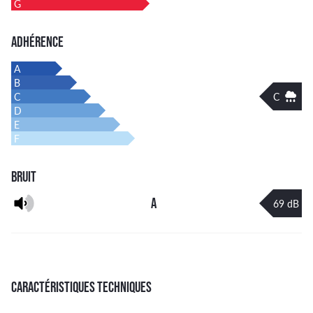
G
ADHÉRENCE
A
B
C
C
D
E
F
BRUIT
A
69 dB
CARACTÉRISTIQUES TECHNIQUES