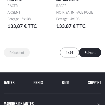
RACER
RACER
ARGENT
NOIR SATIN FACE POLIE
Perçage : 5x108
Perçage : 4x108
133,87 € TTC
133,87 € TTC
Précédent
1/24
Suivant
JANTES
PNEUS
BLOG
SUPPORT
MARQUES DE JANTES