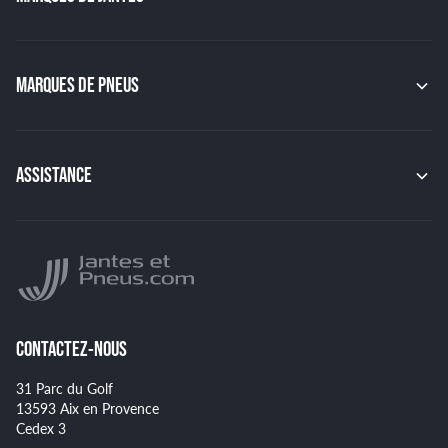
MAK
OZ
GMP
MARQUES DE PNEUS
JAPAN RACING
RACER
CONTINENTAL
TSW
MICHELIN
MSW
PIRELLI
ASSISTANCE
BBS
HANKOOK
BRIDGESTONE
Indice de charge des pneus
YOKOHAMA
Indice de vitesse des pneus
NANKANG
Montage et démontage de vos pneus
GOODYEAR
Spécificités pour certains pneus
CONTACTEZ-NOUS
31 Parc du Golf
13593 Aix en Provence
Cedex 3