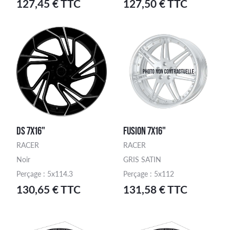
127,45 € TTC
127,50 € TTC
DS 7X16"
FUSION 7X16"
RACER
RACER
Noir
GRIS SATIN
Perçage : 5x114.3
Perçage : 5x112
130,65 € TTC
131,58 € TTC