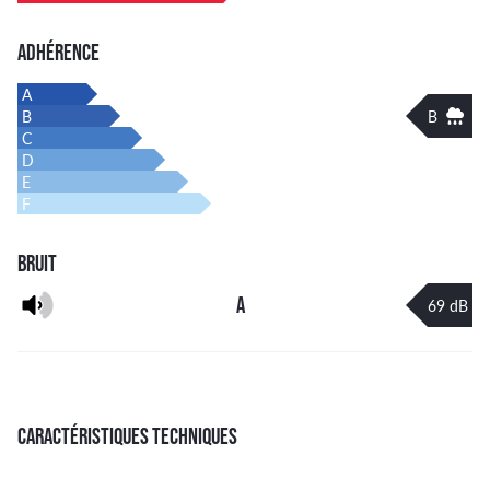
ADHÉRENCE
A
B
B
C
D
E
F
BRUIT
A
69 dB
CARACTÉRISTIQUES TECHNIQUES