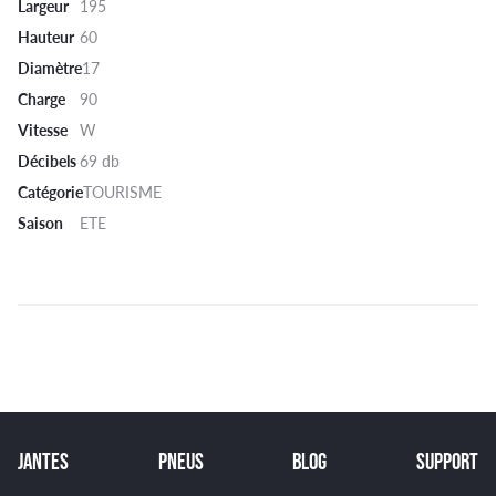
Largeur
195
Hauteur
60
Diamètre
17
Charge
90
Vitesse
W
Décibels
69 db
Catégorie
TOURISME
Saison
ETE
JANTES
PNEUS
BLOG
SUPPORT