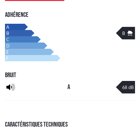
ADHÉRENCE
A
B
B
C
D
E
F
BRUIT
A
68 dB
CARACTÉRISTIQUES TECHNIQUES