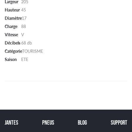
Largeur
205
Hauteur
45
Diamètre
17
Charge
88
Vitesse
V
Décibels
68 db
Catégorie
TOURISME
Saison
ETE
JANTES
PNEUS
BLOG
SUPPORT