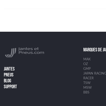
MARQUES DE J
MAK
OZ
JANTES
GMP
JAPAN RACIN
PNEUS
RACER
BLOG
TSW
SUPPORT
MSW
BBS