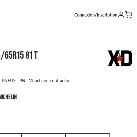
Connexion/Inscription
SAISON [EN COURS]
/65R15 81 T
Été
Hiver
4 saisons
PNEUS - PN - Visuel non contractuel
MICHELIN