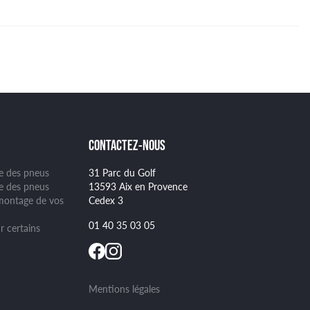
CONTACTEZ-NOUS
ge des pneus
31 Parc du Golf
se des pneus
13593 Aix en Provence
montage de vos
Cedex 3
01 40 35 03 05
r certains
Mentions légales