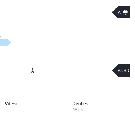
A
A
68 dB
Vitesse
Décibels
T
68 db