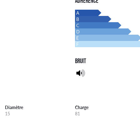
ADHÉRENCE
A
B
C
D
E
F
BRUIT
Diamètre
Charge
15
81