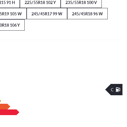
R15 91 H
225/55R18 102 Y
235/55R18 100 V
5R19 105 W
245/45R17 99 W
245/45R18 96 W
0R18 106 Y
C