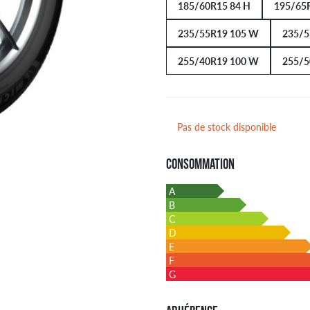
185/60R15 84 H
195/65
235/55R19 105 W
235/5
255/40R19 100 W
255/5
Pas de stock disponible
CONSOMMATION
A
B
C
D
E
F
G