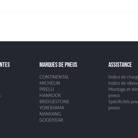
ANTES
MARQUES DE PNEUS
ASSISTANCE
CONTINENTAL
Indice de char
MICHELIN
Indice de vites
PIRELLI
Montage et dé
G
HANKOOK
pneus
BRIDGESTONE
Spécificités pou
YOKOHAMA
pneus
NANKANG
GOODYEAR