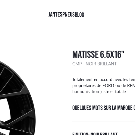
JANTES
PNEUS
BLOG
QUES
QUES
FINITIONS
TYPE
MATISSE 6.5X16"
TINENTAL
NOIR BRILLANT
4X4
GMP - NOIR BRILLANT
HELIN
NOIR FACE POLIE
CAMIONNETTE
LLI
NOIR MAT
TOURISME
AN RACING
KOOK
Face polie Noir
Totalement en accord avec les ten
ER
DGESTONE
ARGENT
propriétaires de FORD ou de RENA
OHAMA
Brillant Noir
harmonisation juste et totale
W
KANG
Argent
DYEAR
Mat Noir
QUELQUES MOTS SUR LA MARQUE 
FINITION: NOIR BRILLANT