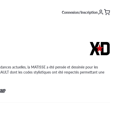
Connexion/Inscription
SAISON [EN COURS]
Été
Hiver
4 saisons
dances actuelles, la MATISSE a été pensée et dessinée pour les
ULT dont les codes stylistiques ont été respectés permettant une
GMP