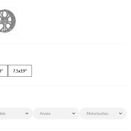
''
7.5x19''
de mon véhicule
Année de mon véhicule
Motorisation de mon véhicu