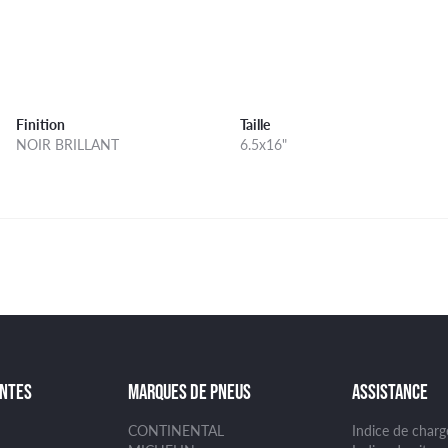
Finition
Taille
NOIR BRILLANT
6.5x16"
ANTES
MARQUES DE PNEUS
ASSISTANCE
CONTINENTAL
Indice de char