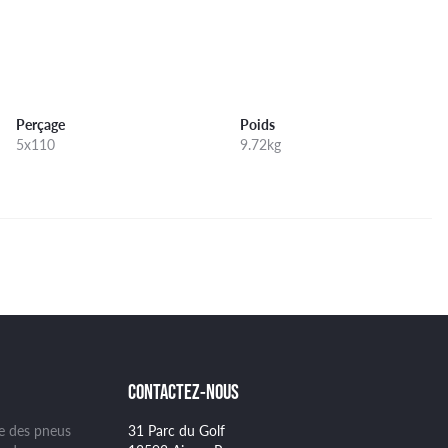
Perçage
Poids
5x110
9.72kg
CONTACTEZ-NOUS
ge des pneus
31 Parc du Golf