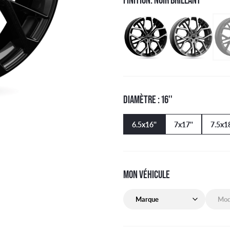
DIAMÈTRE : 16''
6.5x16''
7x17''
7.5x18
MON VÉHICULE
Marque de mon véhicule
Modèle 