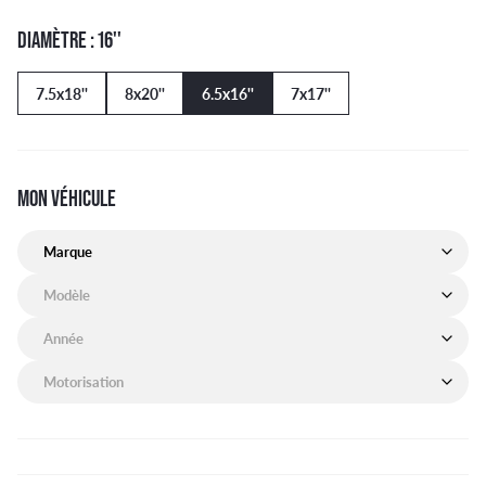
DIAMÈTRE : 16''
7.5x18''
8x20''
6.5x16''
7x17''
MON VÉHICULE
Marque de mon véhicule
Modèle de mon véhicule
Année de mon véhicule
Motorisation de mon véhicule