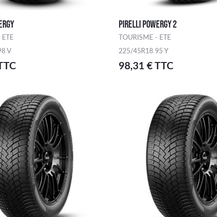
ERGY
PIRELLI POWERGY 2
 ETE
TOURISME - ETE
98 V
225/45R18 95 Y
 TTC
98,31 € TTC