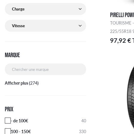
Charge de pneu recherchée
PIRELLI POW
Vitesse de pneu recherchée
TOURISME -
225/55R18 
97,92 €
MARQUE
Chercher une marque
Afficher plus (
274
)
PRIX
- de 100€
40
100 - 150€
330