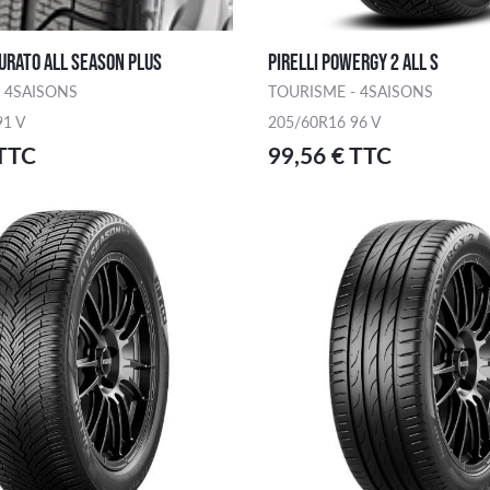
TURATO ALL SEASON PLUS
PIRELLI POWERGY 2 ALL S
 4SAISONS
TOURISME - 4SAISONS
91 V
205/60R16 96 V
 TTC
99,56 € TTC