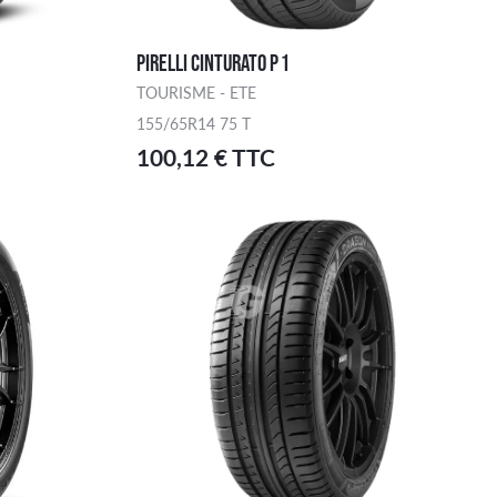
PIRELLI CINTURATO P 1
TOURISME - ETE
155/65R14 75 T
100,12 € TTC