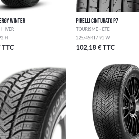
WERGY WINTER
PIRELLI CINTURATO P7
 HIVER
TOURISME - ETE
92 H
225/45R17 91 W
€ TTC
102,18 € TTC