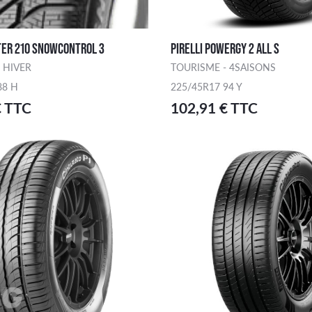
TER 210 SNOWCONTROL 3
PIRELLI POWERGY 2 ALL S
 HIVER
TOURISME - 4SAISONS
88 H
225/45R17 94 Y
€ TTC
102,91 € TTC