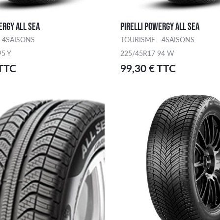
ERGY ALL SEA
PIRELLI POWERGY ALL SEA
 4SAISONS
TOURISME - 4SAISONS
95 Y
225/45R17 94 W
 TTC
99,30 € TTC