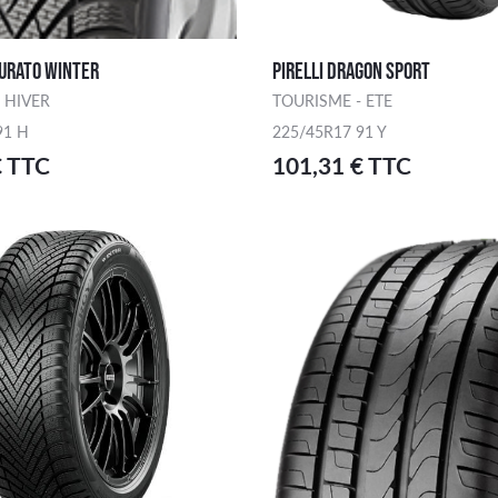
TURATO WINTER
PIRELLI DRAGON SPORT
 HIVER
TOURISME - ETE
91 H
225/45R17 91 Y
€ TTC
101,31 € TTC