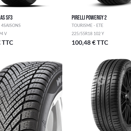
 AS SF3
PIRELLI POWERGY 2
 4SAISONS
TOURISME - ETE
94 V
225/55R18 102 Y
€ TTC
100,48 € TTC