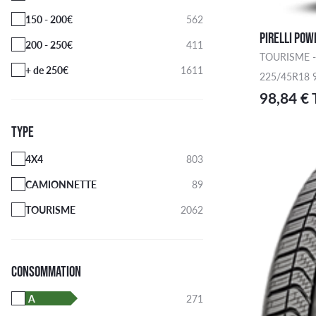
150 - 200€
562
PIRELLI POW
200 - 250€
411
TOURISME -
+ de 250€
1611
225/45R18 
98,84 €
TYPE
4X4
803
CAMIONNETTE
89
TOURISME
2062
CONSOMMATION
A
271