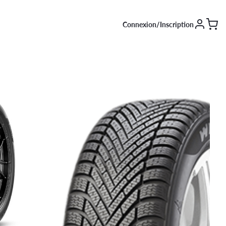
Connexion/Inscription
SAISON [EN COURS]
Été
Hiver
4 saisons