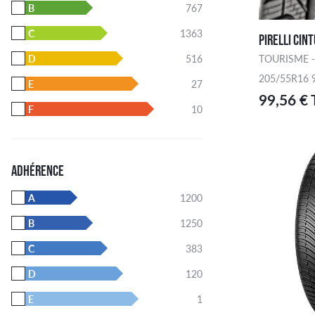
B
767
C
1363
PIRELLI CIN
TOURISME -
D
516
205/55R16 
E
27
99,56 €
F
10
ADHÉRENCE
A
1200
B
1250
C
383
D
120
E
1