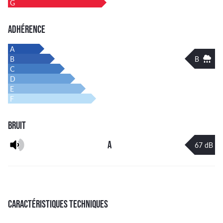
G
ADHÉRENCE
A
B
B
C
D
E
F
BRUIT
A
67 dB
CARACTÉRISTIQUES TECHNIQUES