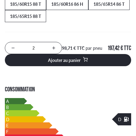
185/60R15 88 T
185/60R16 86 H
185/65R14 86 T
185/65R15 88 T
197,42 € TTC
98,71 € TTC
par pneu
Nombre de produits à ajouter au panier
Ajouter au panier
CONSOMMATION
A
B
C
D
D
E
F