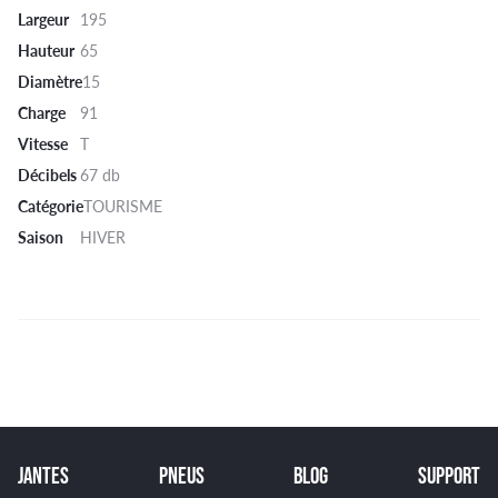
Largeur
195
Hauteur
65
Diamètre
15
Charge
91
Vitesse
T
Décibels
67 db
Catégorie
TOURISME
Saison
HIVER
JANTES
PNEUS
BLOG
SUPPORT