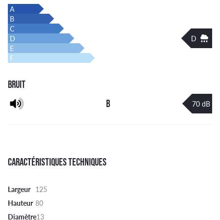
A
B
C
D
D
E
F
BRUIT
B
70 dB
CARACTÉRISTIQUES TECHNIQUES
Largeur
125
Hauteur
80
Diamètre
13