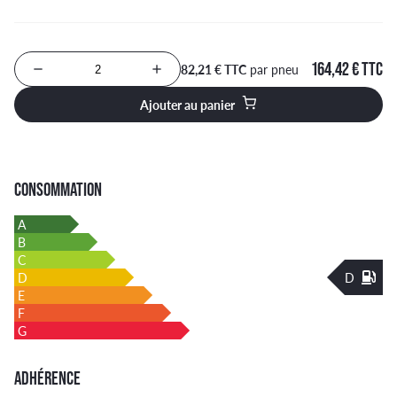
164,42 € TTC
82,21 € TTC
par pneu
Nombre de produits à ajouter au panier
Ajouter au panier
CONSOMMATION
A
B
C
D
D
E
F
G
ADHÉRENCE