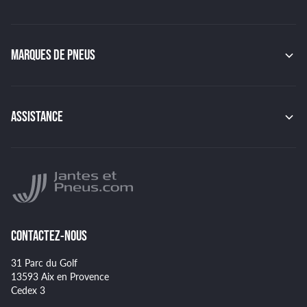
MAK
OZ
GMP
MARQUES DE PNEUS
JAPAN RACING
RACER
CONTINENTAL
TSW
MICHELIN
MSW
PIRELLI
ASSISTANCE
BBS
HANKOOK
BRIDGESTONE
Indice de charge des pneus
YOKOHAMA
Indice de vitesse des pneus
NANKANG
Montage et démontage de vos pneus
GOODYEAR
Spécificités pour certains pneus
CONTACTEZ-NOUS
31 Parc du Golf
13593 Aix en Provence
Cedex 3