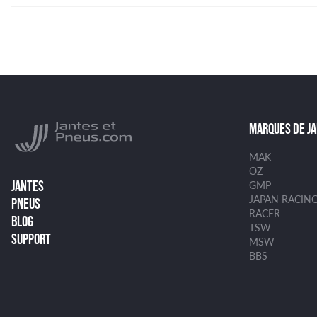
MARQUES DE J
MAK
OZ
JANTES
GMP
JAPAN RACIN
PNEUS
RACER
BLOG
TSW
SUPPORT
MSW
BBS