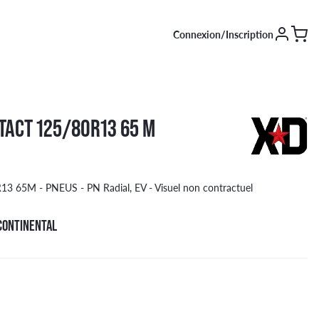
Connexion/Inscription
SAISON [EN COURS]
TACT 125/80R13 65 M
Été
Hiver
4 saisons
 65M - PNEUS - PN Radial, EV - Visuel non contractuel
CONTINENTAL