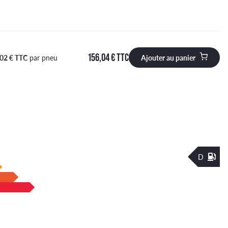
156,04 € TTC
,02 € TTC
par pneu
Ajouter au panier
 à ajouter au panier
D