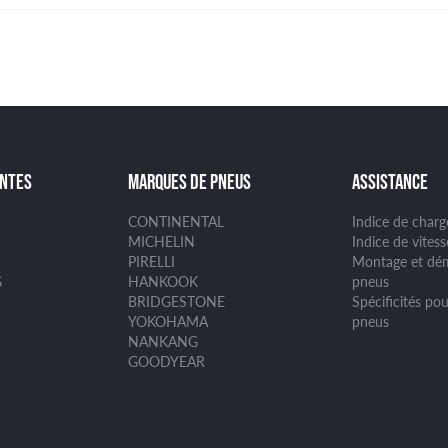
ANTES
MARQUES DE PNEUS
ASSISTANCE
CONTINENTAL
Indice de char
MICHELIN
Indice de vites
PIRELLI
Montage et dé
G
HANKOOK
pneus
BRIDGESTONE
Spécificités pou
YOKOHAMA
pneus
NANKANG
GOODYEAR