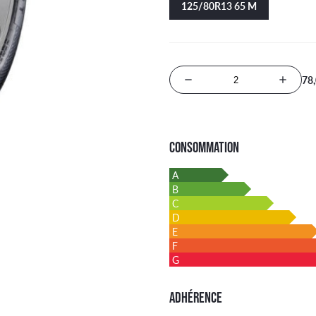
125/80R13 65 M
78
Nombre de produits
CONSOMMATION
A
B
C
D
E
F
G
ADHÉRENCE