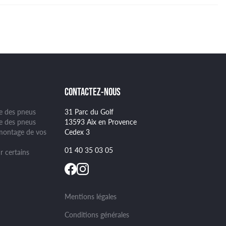
CONTACTEZ-NOUS
ge des pneus
31 Parc du Golf
se des pneus
13593 Aix en Provence
montage de vos
Cedex 3
01 40 35 03 05
r certains
Mentions légales
Conditions générales