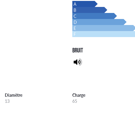
A
B
C
D
E
F
BRUIT
Diamètre
Charge
13
65