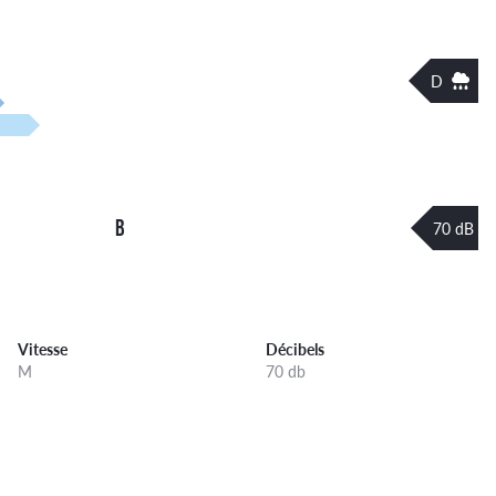
D
B
70 dB
Vitesse
Décibels
M
70 db