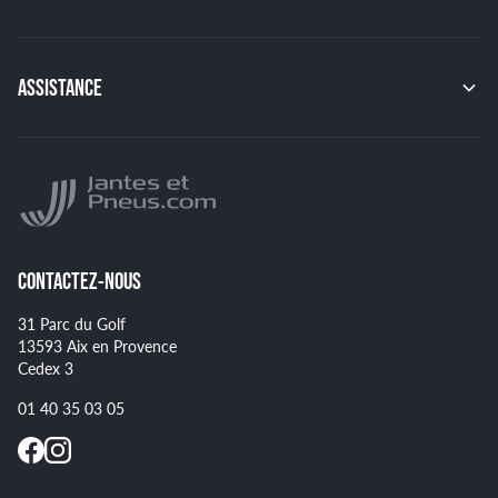
RACER
CONTINENTAL
TSW
MICHELIN
MSW
PIRELLI
BBS
ASSISTANCE
HANKOOK
BRIDGESTONE
Indice de charge des pneus
YOKOHAMA
Indice de vitesse des pneus
NANKANG
Montage et démontage de vos pneus
GOODYEAR
Spécificités pour certains pneus
CONTACTEZ-NOUS
31 Parc du Golf
13593 Aix en Provence
Cedex 3
01 40 35 03 05