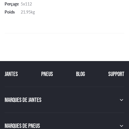
Perçage
5x112
Poids
21.95kg
JANTES
PNEUS
BLOG
SUPPORT
MARQUES DE JANTES
MAK
OZ
GMP
MARQUES DE PNEUS
JAPAN RACING