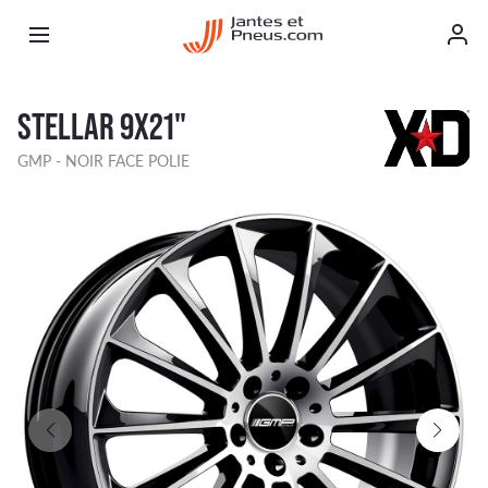
STELLAR 9X21"
GMP - NOIR FACE POLIE