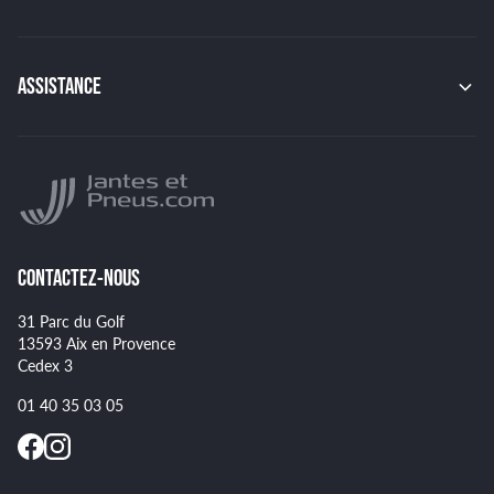
RACER
CONTINENTAL
TSW
MICHELIN
MSW
PIRELLI
ASSISTANCE
BBS
HANKOOK
BRIDGESTONE
Indice de charge des pneus
YOKOHAMA
Indice de vitesse des pneus
NANKANG
Montage et démontage de vos pneus
GOODYEAR
Spécificités pour certains pneus
CONTACTEZ-NOUS
31 Parc du Golf
13593 Aix en Provence
Cedex 3
01 40 35 03 05