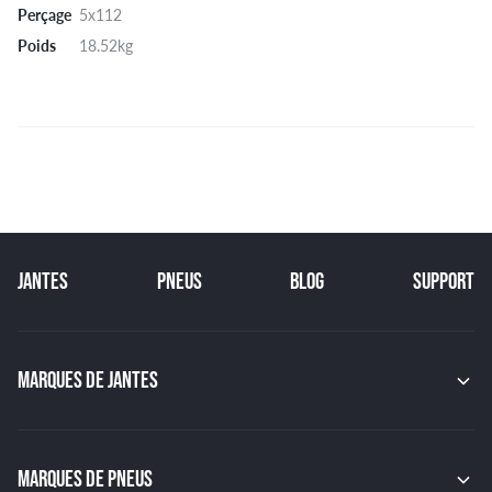
Perçage
5x112
Poids
18.52kg
JANTES
PNEUS
BLOG
SUPPORT
MARQUES DE JANTES
MAK
OZ
GMP
MARQUES DE PNEUS
JAPAN RACING