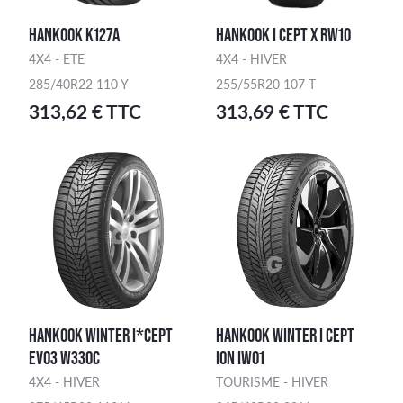
HANKOOK K127A
HANKOOK I CEPT X RW10
4X4 - ETE
4X4 - HIVER
285/40R22 110 Y
255/55R20 107 T
313,62 € TTC
313,69 € TTC
HANKOOK WINTER I*CEPT
HANKOOK WINTER I CEPT
EVO3 W330C
ION IW01
4X4 - HIVER
TOURISME - HIVER