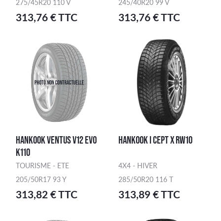
275/45R20 110 V
245/40R20 99 V
313,76 € TTC
313,76 € TTC
HANKOOK VENTUS V12 EVO
HANKOOK I CEPT X RW10
K110
TOURISME - ETE
4X4 - HIVER
205/50R17 93 Y
285/50R20 116 T
313,82 € TTC
313,89 € TTC