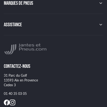
GMP
MARQUES DE PNEUS
JAPAN RACING
RACER
CONTINENTAL
TSW
MICHELIN
MSW
PIRELLI
BBS
ASSISTANCE
HANKOOK
BRIDGESTONE
Indice de charge des pneus
YOKOHAMA
Indice de vitesse des pneus
NANKANG
Montage et démontage de vos pneus
GOODYEAR
Spécificités pour certains pneus
CONTACTEZ-NOUS
31 Parc du Golf
13593 Aix en Provence
Cedex 3
01 40 35 03 05