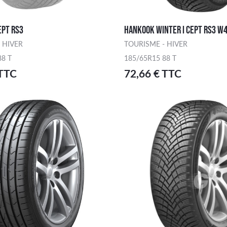
EPT RS3
HANKOOK WINTER I CEPT RS3 W
 HIVER
TOURISME - HIVER
88 T
185/65R15 88 T
 TTC
72,66 € TTC