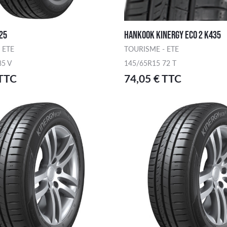
25
HANKOOK KINERGY ECO 2 K435
 ETE
TOURISME - ETE
85 V
145/65R15 72 T
 TTC
74,05 € TTC