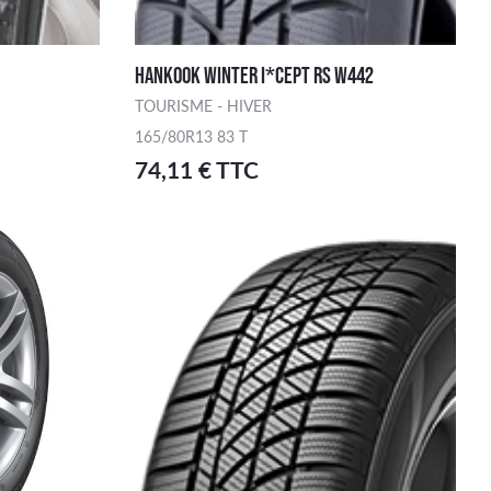
HANKOOK WINTER I*CEPT RS W442
TOURISME - HIVER
165/80R13 83 T
74,11 € TTC