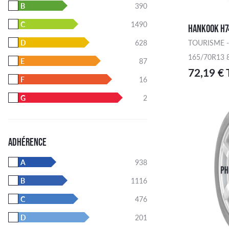
B
390
C
1490
HANKOOK H7
TOURISME -
D
628
165/70R13 
E
87
72,19 €
F
16
G
2
ADHÉRENCE
A
938
B
1116
C
476
D
201