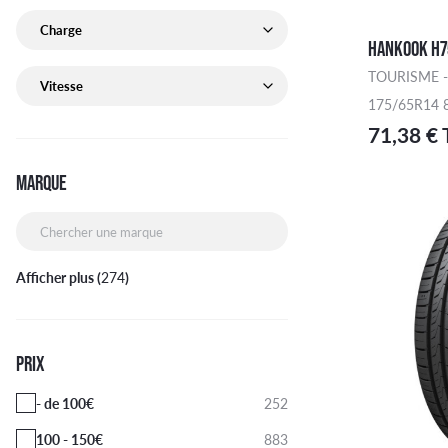
Charge de pneu recherchée
HANKOOK H7
Vitesse de pneu recherchée
TOURISME -
175/65R14 
71,38 €
MARQUE
Chercher une marque
Afficher plus (
274
)
PRIX
- de 100€
252
100 - 150€
883