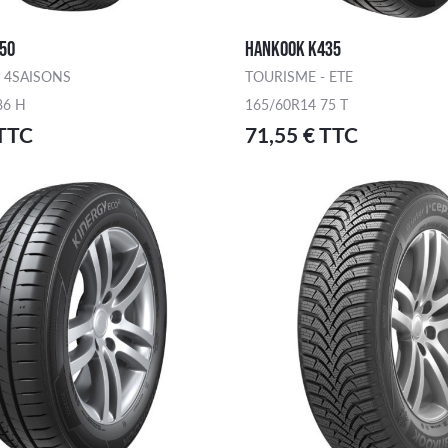
50
HANKOOK K435
 4SAISONS
TOURISME - ETE
86 H
165/60R14 75 T
 TTC
71,55 € TTC