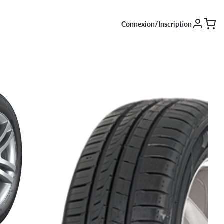
Connexion/Inscription
SAISON [EN COURS]
Été
Hiver
4 saisons