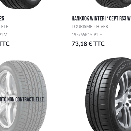
25
HANKOOK WINTER I*CEPT RS3 
 ETE
TOURISME - HIVER
91 V
195/65R15 91 H
 TTC
73,18 € TTC