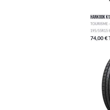
HANKOOK K1
TOURISME -
195/55R15 
74,00 €