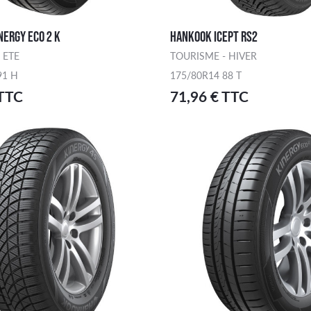
ERGY ECO 2 K
HANKOOK ICEPT RS2
 ETE
TOURISME - HIVER
91 H
175/80R14 88 T
 TTC
71,96 € TTC