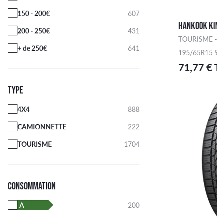
150 - 200€
607
HANKOOK KIN
200 - 250€
431
TOURISME -
+ de 250€
641
195/65R15 
71,77 €
TYPE
4X4
888
CAMIONNETTE
222
TOURISME
1704
CONSOMMATION
A
200