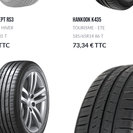
EPT RS3
HANKOOK K435
 HIVER
TOURISME - ETE
85 T
185/65R14 86 T
 TTC
73,34 € TTC