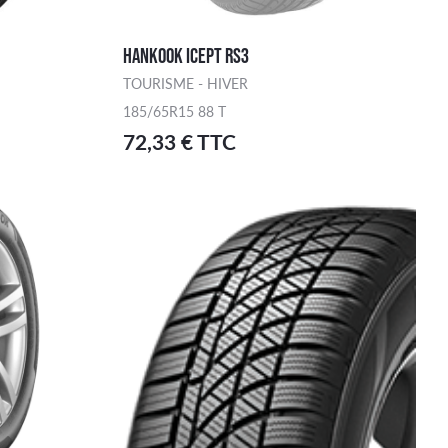
HANKOOK ICEPT RS3
TOURISME - HIVER
185/65R15 88 T
72,33 € TTC