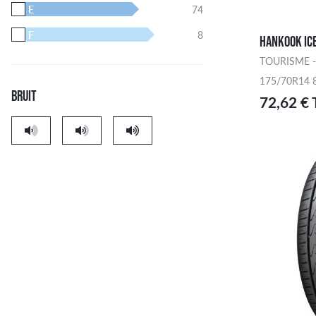
E
74
F
8
HANKOOK IC
TOURISME -
175/70R14 
BRUIT
72,62 €