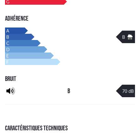
G
ADHÉRENCE
A
B
B
C
D
E
F
BRUIT
B
70 dB
CARACTÉRISTIQUES TECHNIQUES