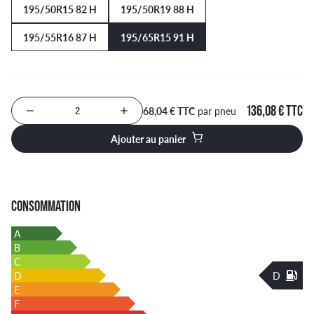
195/50R15 82 H
195/50R19 88 H
195/55R16 87 H
195/65R15 91 H
136,08 € TTC
68,04 € TTC
par pneu
Nombre de produits à ajouter au panier
Ajouter au panier
CONSOMMATION
A
B
C
D
D
E
F