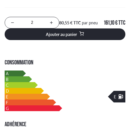
161,10 € TTC
80,55 € TTC
par pneu
Nombre de produits à ajouter au panier
Ajouter au panier
CONSOMMATION
A
B
C
D
E
E
F
G
ADHÉRENCE