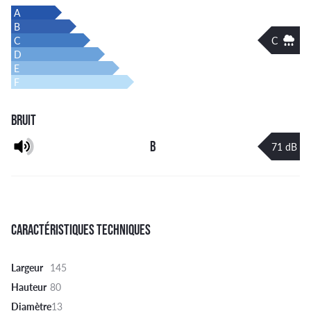
A
B
C
C
D
E
F
BRUIT
B
71 dB
CARACTÉRISTIQUES TECHNIQUES
Largeur
145
Hauteur
80
Diamètre
13