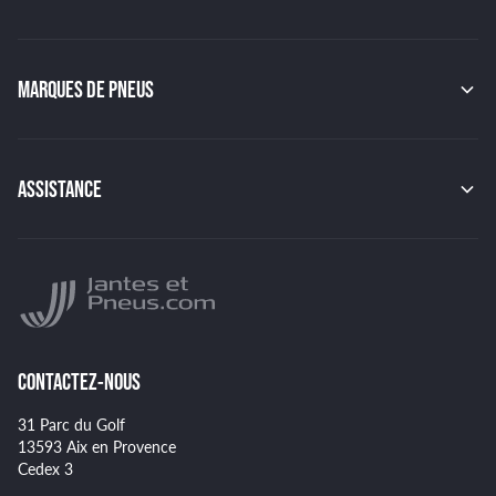
MAK
OZ
GMP
MARQUES DE PNEUS
JAPAN RACING
RACER
CONTINENTAL
TSW
MICHELIN
MSW
PIRELLI
BBS
ASSISTANCE
HANKOOK
BRIDGESTONE
Indice de charge des pneus
YOKOHAMA
Indice de vitesse des pneus
NANKANG
Montage et démontage de vos pneus
GOODYEAR
Spécificités pour certains pneus
CONTACTEZ-NOUS
31 Parc du Golf
13593 Aix en Provence
Cedex 3