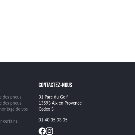
CONTACTEZ-NOUS
ge des pneus
31 Parc du Golf
se des pneus
13593 Aix en Provence
montage de vos
Cedex 3
01 40 35 03 05
r certains