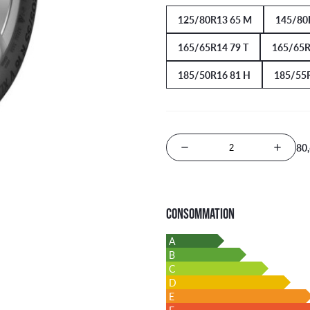
125/80R13 65 M
145/80
165/65R14 79 T
165/65R
185/50R16 81 H
185/55R
80
Nombre de produits
CONSOMMATION
A
B
C
D
E