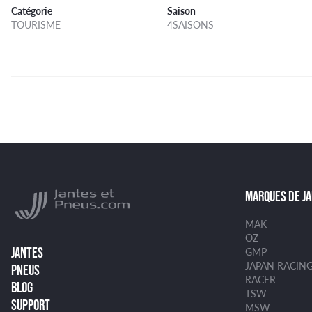
Catégorie
Saison
TOURISME
4SAISONS
MARQUES DE J
MAK
OZ
JANTES
GMP
JAPAN RACIN
PNEUS
RACER
BLOG
TSW
SUPPORT
MSW