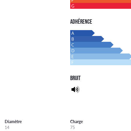
F
G
ADHÉRENCE
A
B
C
D
E
F
BRUIT
Diamètre
Charge
14
75