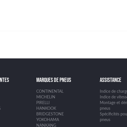
ANTES
MARQUES DE PNEUS
ASSISTANCE
CONTINENTAL
Indice de char
MICHELIN
Indice de vites
PIRELLI
Montage et dé
G
HANKOOK
pneus
BRIDGESTONE
Spécificités pou
YOKOHAMA
pneus
NANKANG