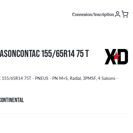
Connexion/Inscription
SAISON [EN COURS]
ASONCONTAC 155/65R14 75 T
Été
Hiver
4 saisons
55/65R14 75T - PNEUS - PN M+S, Radial, 3PMSF, 4 Saisons -
CONTINENTAL