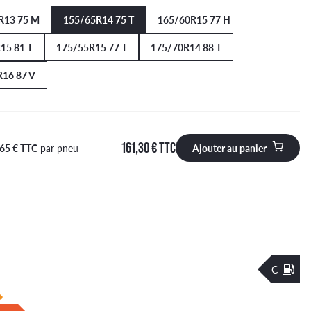
R13 75 M
155/65R14 75 T
165/60R15 77 H
15 81 T
175/55R15 77 T
175/70R14 88 T
16 87 V
161,30 € TTC
,65 € TTC
par pneu
Ajouter au panier
 à ajouter au panier
C