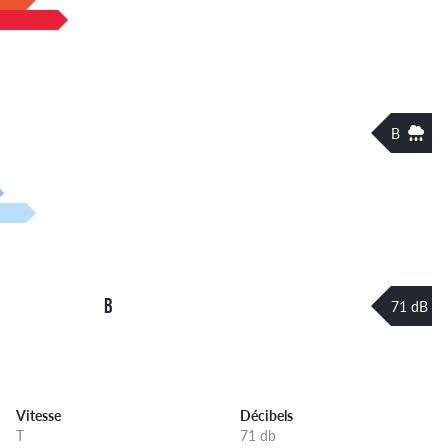
B
B
71 dB
Vitesse
Décibels
T
71 db