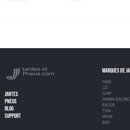
MARQUES DE J
MAK
OZ
GMP
JANTES
JAPAN RACIN
PNEUS
RACER
BLOG
TSW
SUPPORT
MSW
BBS