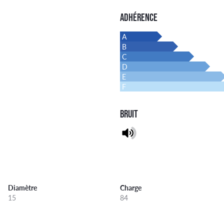
ADHÉRENCE
A
B
C
D
E
F
BRUIT
Diamètre
Charge
15
84