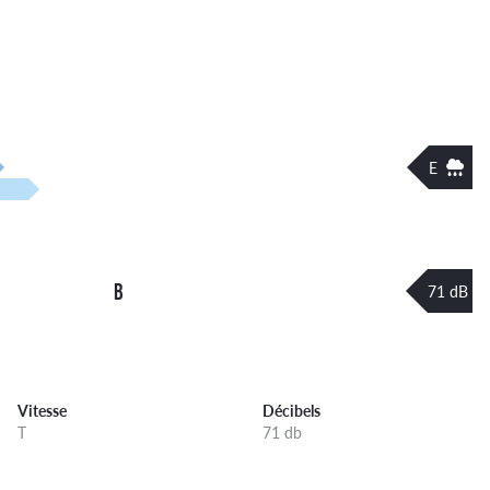
E
B
71 dB
Vitesse
Décibels
T
71 db