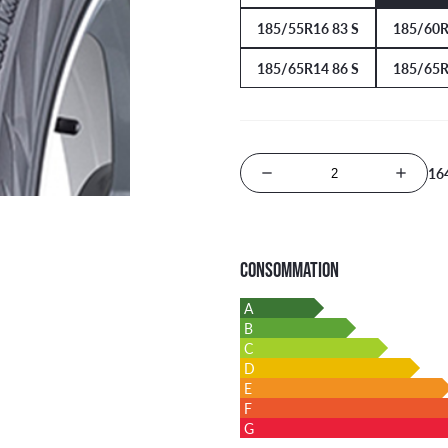
185/55R16 83 S
185/60R
185/65R14 86 S
185/65R
16
Nombre de produits
CONSOMMATION
A
B
C
D
E
F
G