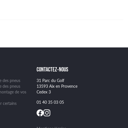
CONTACTEZ-NOUS
ge des pneus
31 Parc du Golf
se des pneus
13593 Aix en Provence
montage de vos
Cedex 3
01 40 35 03 05
r certains