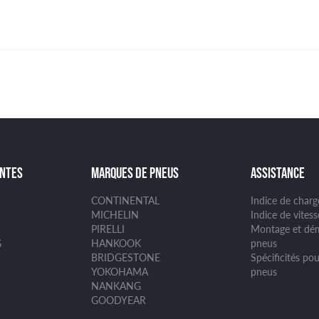
ANTES
MARQUES DE PNEUS
ASSISTANCE
CONTINENTAL
Indice de char
MICHELIN
Indice de vites
PIRELLI
Montage et dé
G
HANKOOK
pneus
BRIDGESTONE
Spécificités pou
YOKOHAMA
pneus
NANKANG
GOODYEAR