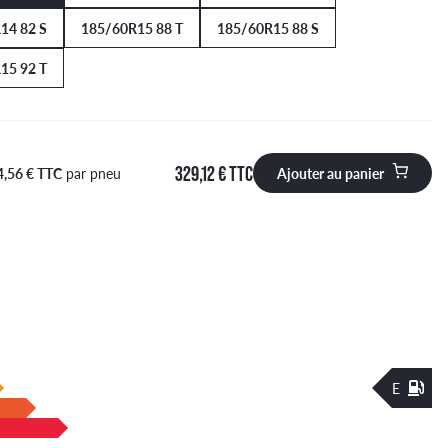
14 82 S
185/60R15 88 T
185/60R15 88 S
15 92 T
329,12 € TTC
4,56 € TTC
par pneu
Ajouter au panier
 à ajouter au panier
E