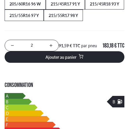
205/60R16 96 W
215/45R17 91 Y
215/45R18 93 Y
215/55R16 97 Y
215/55R17 98 Y
183,18 € TTC
91,59 € TTC
par pneu
Nombre de produits à ajouter au panier
Ajouter au panier
CONSOMMATION
A
B
B
C
D
E
F