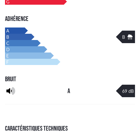
G
ADHÉRENCE
A
B
B
C
D
E
F
BRUIT
A
69 dB
CARACTÉRISTIQUES TECHNIQUES