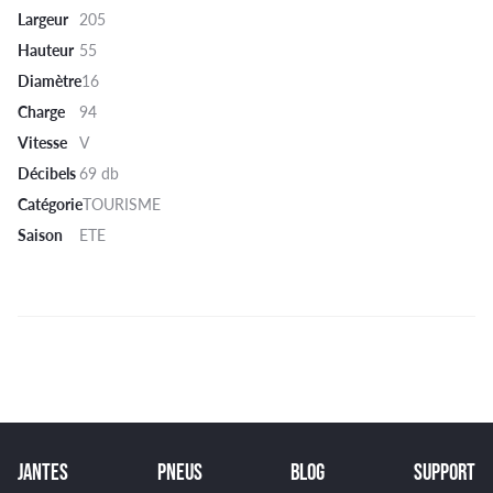
Largeur
205
Hauteur
55
Diamètre
16
Charge
94
Vitesse
V
Décibels
69 db
Catégorie
TOURISME
Saison
ETE
JANTES
PNEUS
BLOG
SUPPORT