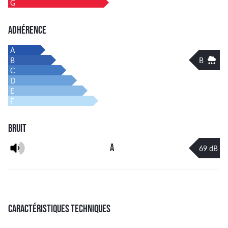
G
ADHÉRENCE
A
B
B
C
D
E
F
BRUIT
A
69 dB
CARACTÉRISTIQUES TECHNIQUES