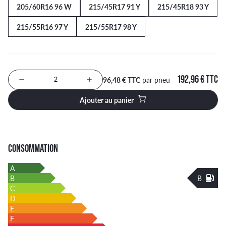
205/60R16 96 W
215/45R17 91 Y
215/45R18 93 Y
215/55R16 97 Y
215/55R17 98 Y
192,96 € TTC
96,48 € TTC
par pneu
Nombre de produits à ajouter au panier
Ajouter au panier
CONSOMMATION
A
B
B
C
D
E
F