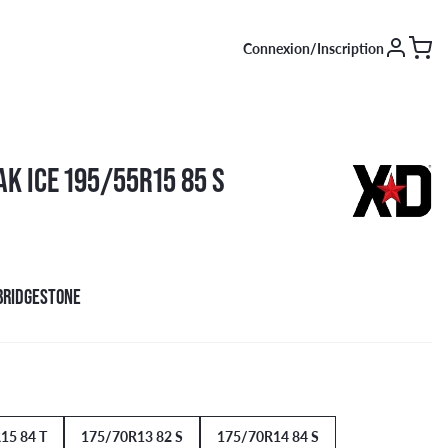
Connexion/Inscription
SAISON [EN COURS]
K ICE 195/55R15 85 S
Été
Hiver
4 saisons
BRIDGESTONE
15 84 T
175/70R13 82 S
175/70R14 84 S