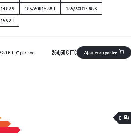
14 82 S
185/60R15 88 T
185/60R15 88 S
15 92 T
254,60 € TTC
7,30 € TTC
par pneu
Ajouter au panier
 à ajouter au panier
E