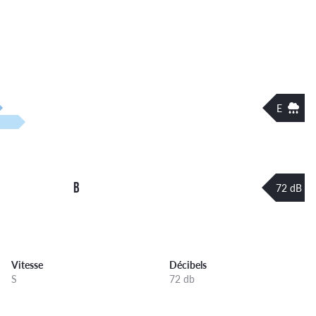
E
B
72 dB
Vitesse
Décibels
S
72 db