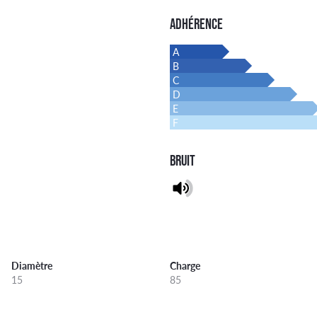
ADHÉRENCE
A
B
C
D
E
F
BRUIT
Diamètre
Charge
15
85