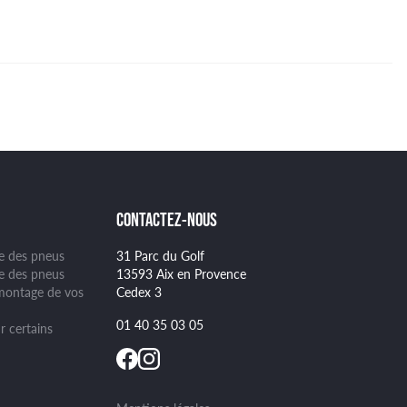
CONTACTEZ-NOUS
ge des pneus
31 Parc du Golf
se des pneus
13593 Aix en Provence
montage de vos
Cedex 3
01 40 35 03 05
r certains