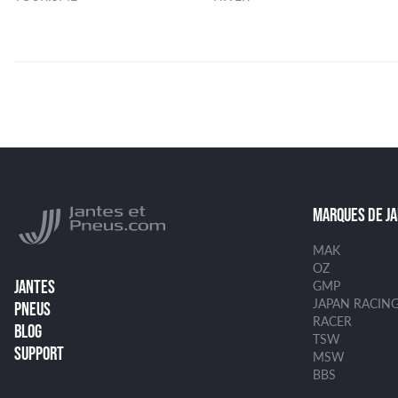
MARQUES DE J
MAK
OZ
JANTES
GMP
JAPAN RACIN
PNEUS
RACER
BLOG
TSW
SUPPORT
MSW
BBS