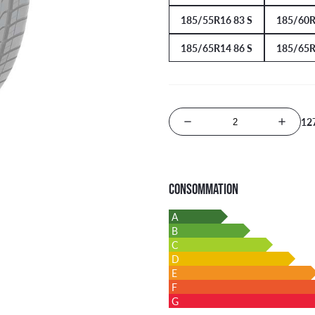
185/55R16 83 S
185/60R
185/65R14 86 S
185/65R
12
Nombre de produits
CONSOMMATION
A
B
C
D
E
F
G