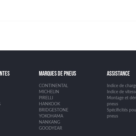
ANTES
MARQUES DE PNEUS
ASSISTANCE
CONTINENTAL
Indice de char
MICHELIN
Indice de vites
PIRELLI
Montage et dé
G
HANKOOK
pneus
BRIDGESTONE
Spécificités pou
YOKOHAMA
pneus
NANKANG
GOODYEAR