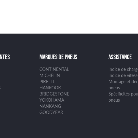
ANTES
MARQUES DE PNEUS
ASSISTANCE
CONTINENTAL
Indice de char
MICHELIN
Indice de vites
PIRELLI
Montage et dé
G
HANKOOK
pneus
BRIDGESTONE
Spécificités pou
YOKOHAMA
pneus
NANKANG
GOODYEAR