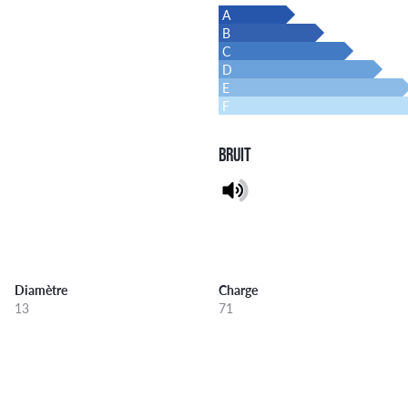
A
B
C
D
E
F
BRUIT
Diamètre
Charge
13
71