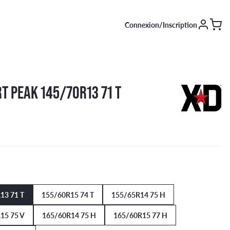
Connexion/Inscription
SAISON [EN COURS]
 PEAK 145/70R13 71 T
Été
Hiver
4 saisons
13 71 T
155/60R15 74 T
155/65R14 75 H
15 75 V
165/60R14 75 H
165/60R15 77 H