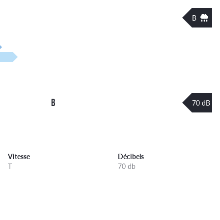
B
B
70 dB
Vitesse
Décibels
T
70 db