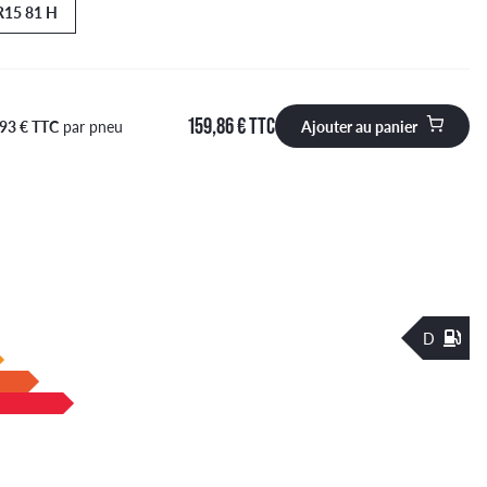
R15 81 H
159,86 € TTC
,93 € TTC
par pneu
Ajouter au panier
 à ajouter au panier
D