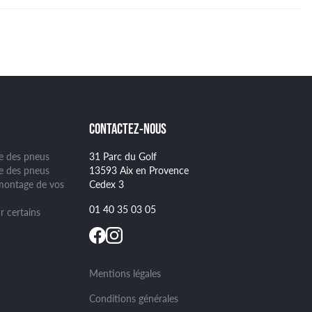
CONTACTEZ-NOUS
ge des pneus
31 Parc du Golf
se des pneus
13593 Aix en Provence
montage de vos
Cedex 3
01 40 35 03 05
r certains
Mentions légales
Conditions générales