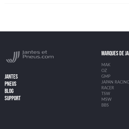
MARQUES DE J
MAK
OZ
JANTES
GMP
JAPAN RACIN
PNEUS
RACER
BLOG
TSW
SUPPORT
MSW
BBS