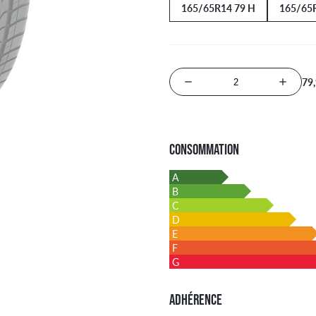
165/65R14 79 H
165/65
79
Nombre de produits
CONSOMMATION
A
B
C
D
E
F
G
ADHÉRENCE