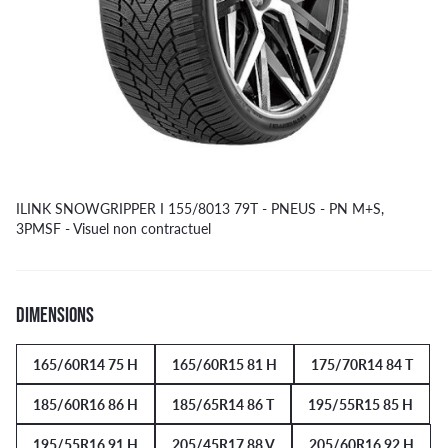
ILINK SNOWGRIPPER I 155/8013 79T - PNEUS - PN M+S,
3PMSF - Visuel non contractuel
DIMENSIONS
165/60R14 75 H
165/60R15 81 H
175/70R14 84 T
185/60R16 86 H
185/65R14 86 T
195/55R15 85 H
195/55R16 91 H
205/45R17 88 V
205/60R16 92 H