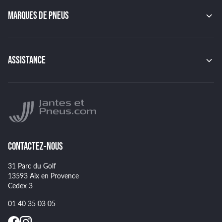
OZ
GMP
MARQUES DE PNEUS
JAPAN RACING
RACER
CONTINENTAL
TSW
MICHELIN
MSW
PIRELLI
ASSISTANCE
BBS
HANKOOK
BRIDGESTONE
Indice de charge des pneus
YOKOHAMA
Indice de vitesse des pneus
NANKANG
Montage et démontage de vos pneus
GOODYEAR
Spécificités pour certains pneus
CONTACTEZ-NOUS
31 Parc du Golf
13593 Aix en Provence
Cedex 3
01 40 35 03 05