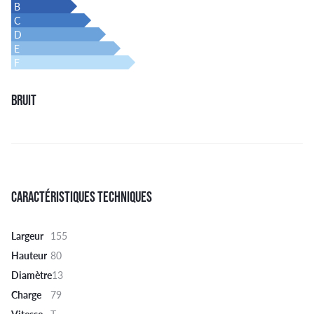
B
C
D
E
F
BRUIT
CARACTÉRISTIQUES TECHNIQUES
Largeur
155
Hauteur
80
Diamètre
13
Charge
79
Vitesse
T