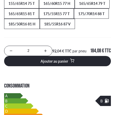
155/65R14 75 T
165/60R15 77 H
165/65R14 79 T
165/65R15 81 T
175/55R15 77 T
175/70R14 88 T
185/50R16 81 H
185/55R16 87 V
184,08 € TTC
92,04 € TTC
par pneu
Nombre de produits à ajouter au panier
Ajouter au panier
CONSOMMATION
A
B
B
C
D