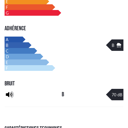
E
F
G
ADHÉRENCE
A
B
B
C
D
E
F
BRUIT
B
70 dB