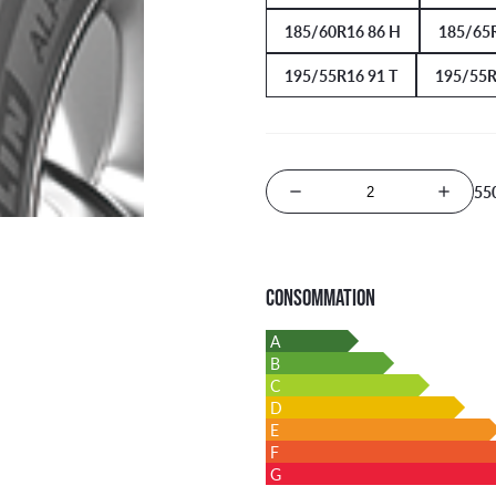
185/60R16 86 H
185/65R
195/55R16 91 T
195/55R
55
Nombre de produits
CONSOMMATION
A
B
C
D
E
F
G