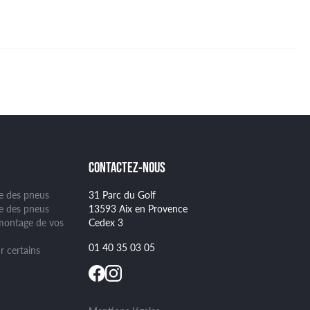
CONTACTEZ-NOUS
ge des pneus
31 Parc du Golf
se des pneus
13593 Aix en Provence
montage de vos
Cedex 3
01 40 35 03 05
r certains