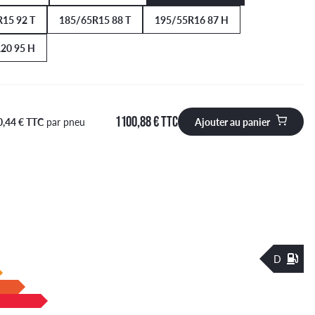
15 92 T
185/65R15 88 T
195/55R16 87 H
20 95 H
1 100,88 € TTC
0,44 € TTC
par pneu
Ajouter au panier
 à ajouter au panier
D