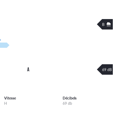
B
A
69 dB
Vitesse
Décibels
H
69 db