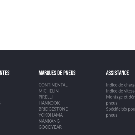
ANTES
MARQUES DE PNEUS
ASSISTANCE
CONTINENTAL
Indice de char
MICHELIN
Indice de vites
PIRELLI
Montage et dé
G
HANKOOK
pneus
BRIDGESTONE
Spécificités pou
YOKOHAMA
pneus
NANKANG
GOODYEAR