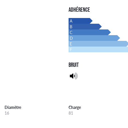
ADHÉRENCE
A
B
C
D
E
F
BRUIT
Diamètre
Charge
16
81