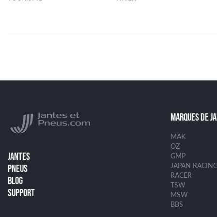
MARQUES DE J
MAK
OZ
JANTES
GMP
JAPAN RACIN
PNEUS
RACER
BLOG
TSW
SUPPORT
MSW
BBS