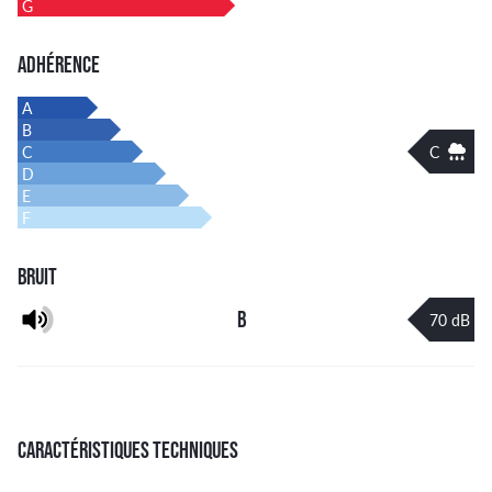
G
ADHÉRENCE
A
B
C
C
D
E
F
BRUIT
B
70 dB
CARACTÉRISTIQUES TECHNIQUES