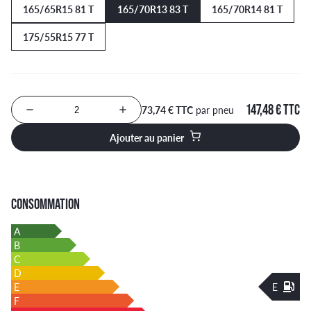
165/65R15 81 T
165/70R13 83 T
165/70R14 81 T
175/55R15 77 T
147,48 € TTC
73,74 € TTC
par pneu
Nombre de produits à ajouter au panier
Ajouter au panier
CONSOMMATION
A
B
C
D
E
E
F