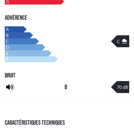
G
ADHÉRENCE
A
B
C
C
D
E
F
BRUIT
B
70 dB
CARACTÉRISTIQUES TECHNIQUES