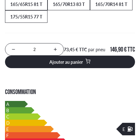
165/65R15 81 T
165/70R13 83 T
165/70R14 81 T
175/55R15 77 T
146,90 € TTC
73,45 € TTC
par pneu
Nombre de produits à ajouter au panier
Ajouter au panier
CONSOMMATION
A
B
C
D
E
E
F