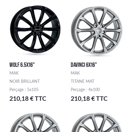
WOLF 6.5X16"
DAVINCI 6X16"
MAK
MAK
NOIR BRILLANT
TITANE MAT
Perçage : 5x105
Perçage : 4x100
210,18 € TTC
210,18 € TTC
ercher une finition