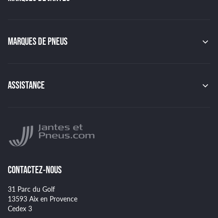
MAK
OZ
GMP
MARQUES DE PNEUS
JAPAN RACING
RACER
CONTINENTAL
TSW
MICHELIN
MSW
PIRELLI
ASSISTANCE
BBS
HANKOOK
BRIDGESTONE
Indice de charge des pneus
YOKOHAMA
Indice de vitesse des pneus
NANKANG
Montage et démontage de vos pneus
GOODYEAR
Spécificités pour certains pneus
CONTACTEZ-NOUS
31 Parc du Golf
13593 Aix en Provence
Cedex 3