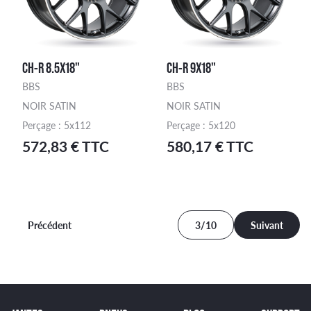
CH-R 8.5X18"
CH-R 9X18"
BBS
BBS
NOIR SATIN
NOIR SATIN
Perçage : 5x112
Perçage : 5x120
572,83 € TTC
580,17 € TTC
Précédent
3/10
Suivant