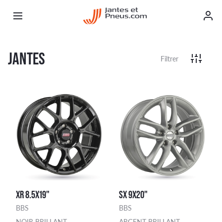
JANTES
Filtrer
XR 8.5X19"
SX 9X20"
BBS
BBS
NOIR BRILLANT
ARGENT BRILLANT