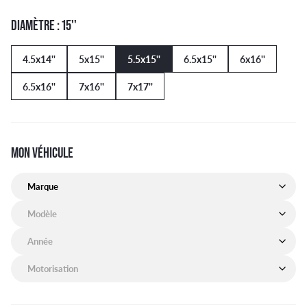
DIAMÈTRE : 15''
4.5x14''
5x15''
5.5x15''
6.5x15''
6x16''
6.5x16''
7x16''
7x17''
MON VÉHICULE
Marque de mon véhicule
Modèle de mon véhicule
Année de mon véhicule
Motorisation de mon véhicule