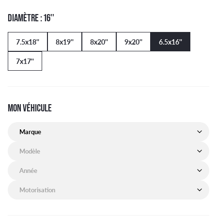
DIAMÈTRE : 16''
7.5x18''
8x19''
8x20''
9x20''
6.5x16''
7x17''
MON VÉHICULE
Marque de mon véhicule
Modèle de mon véhicule
Année de mon véhicule
Motorisation de mon véhicule