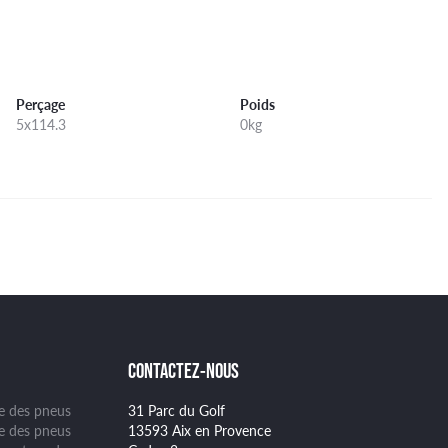
Perçage
Poids
5x114.3
0kg
CONTACTEZ-NOUS
ge des pneus
31 Parc du Golf
se des pneus
13593 Aix en Provence