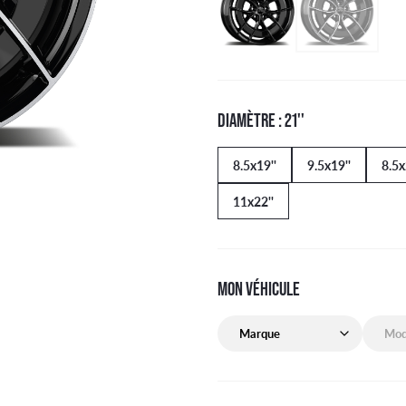
DIAMÈTRE : 21''
8.5x19''
9.5x19''
8.5x
11x22''
MON VÉHICULE
Marque de mon véhicule
Modèle 