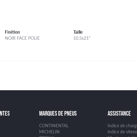
Finition
Taille
NOIR FACE POLIE
10.5x21"
ANTES
MARQUES DE PNEUS
ASSISTANCE
CONTINENTAL
Indice de char
MICHELIN
Indice de vites