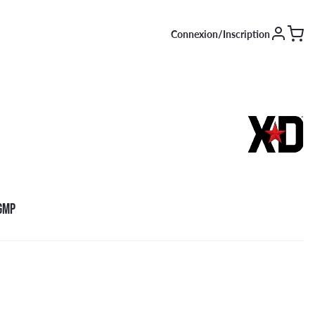
Connexion/Inscription
SAISON [EN COURS]
Été
Hiver
4 saisons
GMP