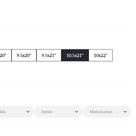
20''
9.5x20''
9.5x21''
10.5x21''
10x22''
de mon véhicule
Année de mon véhicule
Motorisation de mon véhicu