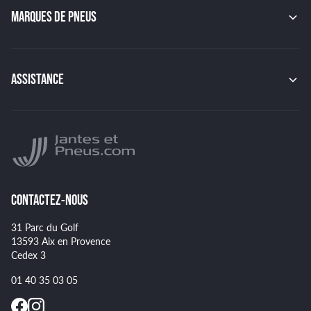
GMP
MARQUES DE PNEUS
JAPAN RACING
RACER
CONTINENTAL
TSW
MICHELIN
MSW
PIRELLI
ASSISTANCE
BBS
HANKOOK
BRIDGESTONE
Indice de charge des pneus
YOKOHAMA
Indice de vitesse des pneus
NANKANG
Montage et démontage de vos pneus
GOODYEAR
Spécificités pour certains pneus
CONTACTEZ-NOUS
31 Parc du Golf
13593 Aix en Provence
Cedex 3
01 40 35 03 05