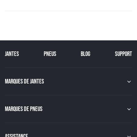
JANTES
PNEUS
BLOG
SUPPORT
MARQUES DE JANTES
MAK
OZ
GMP
MARQUES DE PNEUS
JAPAN RACING
RACER
CONTINENTAL
TSW
MICHELIN
MSW
PIRELLI
ASSISTANCE
BBS