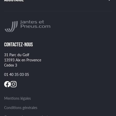
HANKOOK
BRIDGESTONE
Indice de charge des pneus
YOKOHAMA
Indice de vitesse des pneus
NANKANG
Montage et démontage de vos pneus
GOODYEAR
Spécificités pour certains pneus
CONTACTEZ-NOUS
31 Parc du Golf
13593 Aix en Provence
Cedex 3
01 40 35 03 05
Mentions légales
Conditions générales