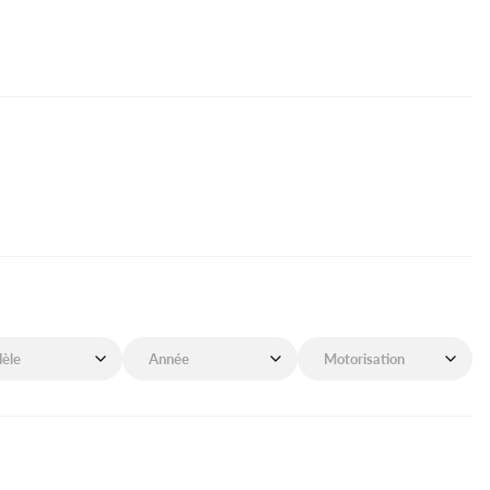
de mon véhicule
Année de mon véhicule
Motorisation de mon véhicu