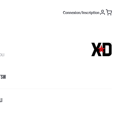
Connexion/Inscription
SAISON [EN COURS]
Été
OLI
Hiver
4 saisons
 TSW
LI