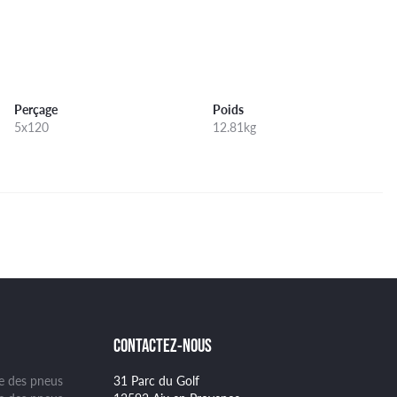
Perçage
Poids
5x120
12.81kg
CONTACTEZ-NOUS
ge des pneus
31 Parc du Golf